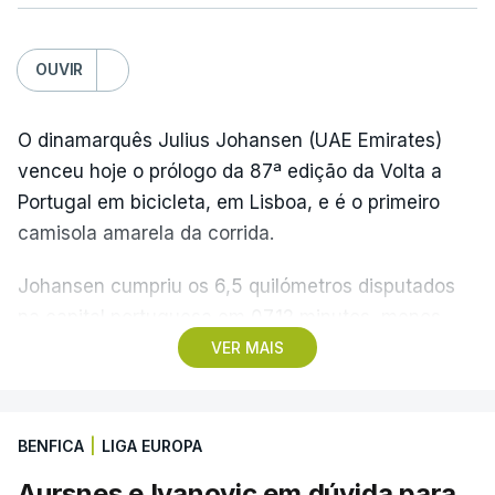
OUVIR
O dinamarquês Julius Johansen (UAE Emirates)
venceu hoje o prólogo da 87ª edição da Volta a
Portugal em bicicleta, em Lisboa, e é o primeiro
camisola amarela da corrida.
Johansen cumpriu os 6,5 quilómetros disputados
na capital portuguesa em 07.12 minutos, menos
quatro segundos do que o companheiro de equipa
VER MAIS
Rui Oliveira, campeão olímpico de Madison em
Paris2024, ao lado de Iúri Leitão, em ciclismo de
pista.
BENFICA
|
LIGA EUROPA
Aursnes e Ivanovic em dúvida para
O vice-campeão português de contrarrelógio,