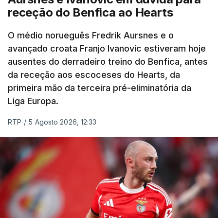
receção do Benfica ao Hearts
Rafael Reis, que procurava o oitavo triunfo em
prólogos da prova, o sexto seguido, foi o terceiro
O médio norueguês Fredrik Aursnes e o
mais rápido, a sete segundos, enquanto o italiano
avançado croata Franjo Ivanovic estiveram hoje
Luca Giaimi (UAE Emirates) e o russo Artem Nych
ausentes do derradeiro treino do Benfica, antes
(Anicolor-Campicarn), vencedor das últimas duas
da receção aos escoceses do Hearts, da
edições da Volta, terminaram na quarta e quinta
primeira mão da terceira pré-eliminatória da
posições, respetivamente, a nove e 14 segundos.
Liga Europa.
Na quinta-feira, o pelotão vai percorrer os 157,1
RTP
/
5 Agosto 2026, 12:33
quilómetros entre Lourinhã a Queluz, em Sintra, na
primeira das 10 etapas da 87.ª edição, com duas
contagens de terceira categoria nos derradeiros
50 quilómetros.
TÓPICOS
Lourinhã Queluz
,
Madison