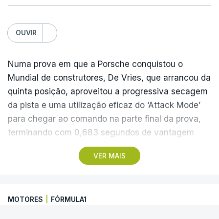
OUVIR
Numa prova em que a Porsche conquistou o
Mundial de construtores, De Vries, que arrancou da
quinta posição, aproveitou a progressiva secagem
da pista e uma utilização eficaz do ‘Attack Mode’
para chegar ao comando na parte final da prova,
terminando com 0,683 segundos de vantagem
para o neozelandês Nick Cassidy (Citroën) e 0,958
VER MAIS
para o britânico Jake Dennis (Andretti).
Félix da Costa, que na véspera tinha somado
MOTORES
|
FÓRMULA1
apenas dois pontos depois de um incidente com
Pascal Wehrlein (Porsche), que chegou a liderar a