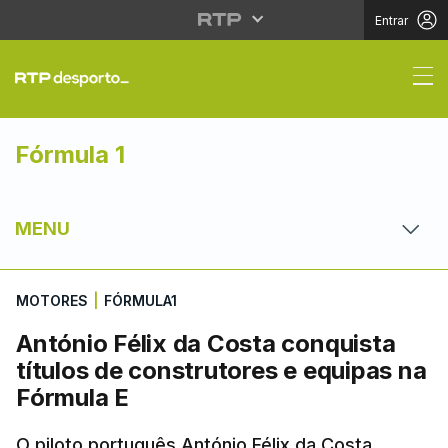
Entrar
António Félix da Costa
Fórmula 1
MENU
MOTORES
|
FÓRMULA1
António Félix da Costa conquista
títulos de construtores e equipas na
Fórmula E
O piloto português António Félix da Costa