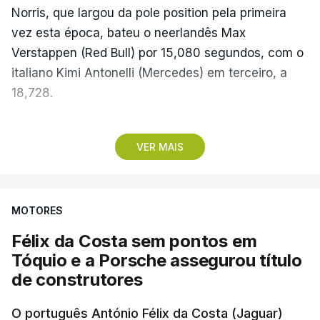
Norris, que largou da pole position pela primeira
vez esta época, bateu o neerlandês Max
Verstappen (Red Bull) por 15,080 segundos, com o
italiano Kimi Antonelli (Mercedes) em terceiro, a
18,728.
Com estes resultados, Kimi Antonelli cimentou a
VER MAIS
liderança do Mundial de Pilotos, aproveitando o
sétimo lugar do britânico George Russell
(Mercedes), que teve problemas na partida, e uma
MOTORES
penalização de cinco segundos atribuída a Lewis
Hamilton (Ferrari), que o deixou em quinto, para
Félix da Costa sem pontos em
chegar aos 219 pontos, mais 50 do que o britânico
Tóquio e a Porsche assegurou título
da Ferrari.
de construtores
O português António Félix da Costa (Jaguar)