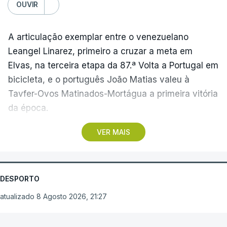
OUVIR
A articulação exemplar entre o venezuelano
Leangel Linarez, primeiro a cruzar a meta em
Elvas, na terceira etapa da 87.ª Volta a Portugal em
bicicleta, e o português João Matias valeu à
Tavfer-Ovos Matinados-Mortágua a primeira vitória
da época.
VER MAIS
Discreta nas chegadas ao Palácio Nacional de
Queluz, na quinta-feira, e a Albufeira, na sexta-
feira, a equipa dirigida por Gustavo Veloso
apresentou a sua melhor versão nos derradeiros
DESPORTO
metros da tirada mais longa da corrida, marcados
atualizado 8 Agosto 2026, 21:27
por uma aparatosa queda e por nova aparição do
camisola amarela, Rui Oliveira (UAE Emirates), no