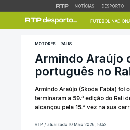
NOTÍCIAS
DESPORTO
FUTEBOL NACION
Armindo Araújo de 
|
MOTORES
RALIS
Armindo Araújo 
português no Ral
Armindo Araújo (Skoda Fabia) foi o
terminaram a 59.ª edição do Rali d
alcançou pela 15.ª vez na sua carr
RTP
/
atualizado 10 Maio 2026, 16:52