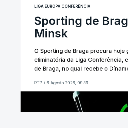
Caso se qualifique, o Benfica vai encont
LIGA EUROPA CONFERÊNCIA
derrotado do encontro entre Aarhus, c
Sporting de Bra
Azerbaijão, sendo que, em caso de afas
da Liga Conferência, encontrando os est
Minsk
Viena.
O Sporting de Braga procura hoje 
O jogo no Estádio da Luz tem início às 
eliminatória da Liga Conferência, 
enquanto a segunda mão está marcada p
de Braga, no qual recebe o Dínamo
Na fase de liga da Liga Europa já está 
RTP
/
6 Agosto 2026, 09:39
com entrada direta, graças à conquista 
(Com Lusa)