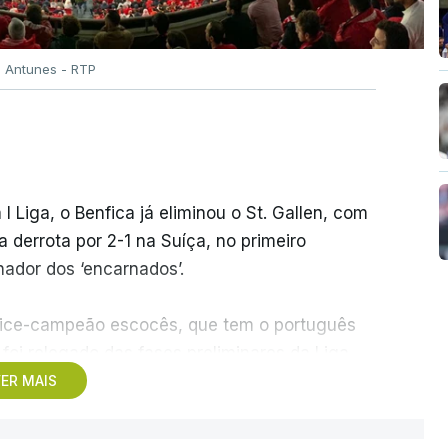
o Antunes - RTP
 I Liga, o Benfica já eliminou o St. Gallen, com
derrota por 2-1 na Suíça, no primeiro
ador dos ‘encarnados’.
o vice-campeão escocês, que tem o português
foi relegado das fases preliminares da Liga
dos pelos austríacos do Sturm Graz, com um
ER MAIS