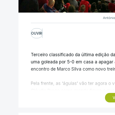
Antóni
OUVIR
Terceiro classificado da última edição da
uma goleada por 5-0 em casa a apagar a 
encontro de Marco Silva como novo trein
Pela frente, as ‘águias’ vão ter agora 
Cláudio Braga como grande figura e que 
dos Campeões, depois de serem elimina
V
agregado de 6-0.