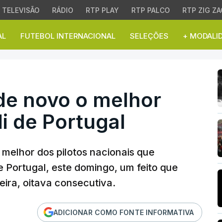
TELEVISÃO
RÁDIO
RTP PLAY
RTP PALCO
RTP ZIG ZA
AL
FUTEBOL INTERNACIONAL
SELEÇÕES
+ MODALI
novo o melhor portuguê
de novo o melhor
i de Portugal
 melhor dos pilotos nacionais que
e Portugal, este domingo, um feito que
eira, oitava consecutiva.
ADICIONAR COMO FONTE INFORMATIVA