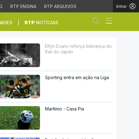
G
RTP ENSINA
RTP ARQUIVOS
Entrar
Abrir campo de
|
DADES
RTP
NOTÍCIAS
apão
Elfyn Evans reforça liderança do
Rali do Japão
Sporting entra em ação na Liga
Marítimo - Casa Pia