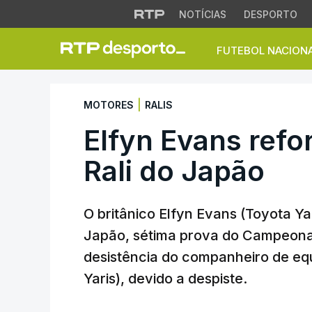
NOTÍCIAS
DESPORTO
FUTEBOL NACION
Elfyn Evans reforç
|
MOTORES
RALIS
Elfyn Evans refo
Rali do Japão
O britânico Elfyn Evans (Toyota Ya
Japão, sétima prova do Campeona
desistência do companheiro de equ
Yaris), devido a despiste.