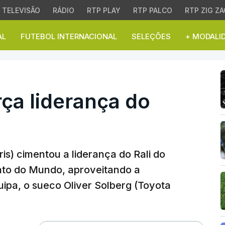
TELEVISÃO
RÁDIO
RTP PLAY
RTP PALCO
RTP ZIG ZA
AL
FUTEBOL INTERNACIONAL
SELEÇÕES
+ MODALI
a liderança do Rali do J
rça liderança do
ris) cimentou a liderança do Rali do
to do Mundo, aproveitando a
ipa, o sueco Oliver Solberg (Toyota