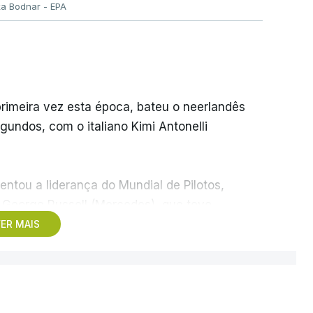
ka Bodnar - EPA
 primeira vez esta época, bateu o neerlandês
gundos, com o italiano Kimi Antonelli
entou a liderança do Mundial de Pilotos,
o George Russell (Mercedes), que teve
o de cinco segundos atribuída a Lewis
ER MAIS
to, para chegar aos 219 pontos, mais 50 do