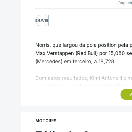
Boglar
OUVIR
Norris, que largou da pole position pela
Max Verstappen (Red Bull) por 15,080 se
(Mercedes) em terceiro, a 18,728.
Com estes resultados, Kimi Antonelli cim
aproveitando o sétimo lugar do britânic
problemas na partida, e uma penalizaçã
V
Hamilton (Ferrari), que o deixou em quin
que o britânico da Ferrari.
MOTORES