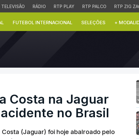
TELEVISÃO
RÁDIO
RTP PLAY
RTP PALCO
RTP ZIG ZA
AL
FUTEBOL INTERNACIONAL
SELEÇÕES
+ MODALI
a Costa na Jaguar ensom
 da Costa na Jaguar
acidente no Brasil
a Costa (Jaguar) foi hoje abalroado pelo