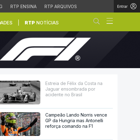
G
RTP ENSINA
RTP ARQUIVOS
Entrar
Abrir campo de
|
DADES
RTP
NOTÍCIAS
brada por acidente no B
Estreia de Félix da Costa na
Jaguar ensombrada por
acidente no Brasil
Campeão Lando Norris vence
GP da Hungria mas Antonelli
reforça comando na F1