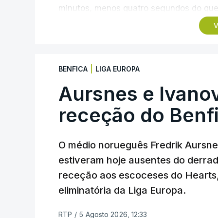
minutos, menos quatro segundos do que 
campeão olímpico de Madison em Paris202
V
pista.
O vice-campeão português de contrarreló
|
BENFICA
LIGA EUROPA
triunfo em prólogos da prova, o sexto seg
segundos, enquanto o italiano Luca Gia
Aursnes e Ivano
(Anicolor-Campicarn), vencedor das últi
receção do Benf
quarta e quinta posições, respetivament
Na quinta-feira, o pelotão vai percorrer 
O médio norueguês Fredrik Aursne
em Sintra, na primeira das 10 etapas da
estiveram hoje ausentes do derrade
categoria nos derradeiros 50 quilómetro
receção aos escoceses do Hearts, 
eliminatória da Liga Europa.
TÓPICOS
Lourinhã Queluz
,
Madison
RTP
/
5 Agosto 2026, 12:33