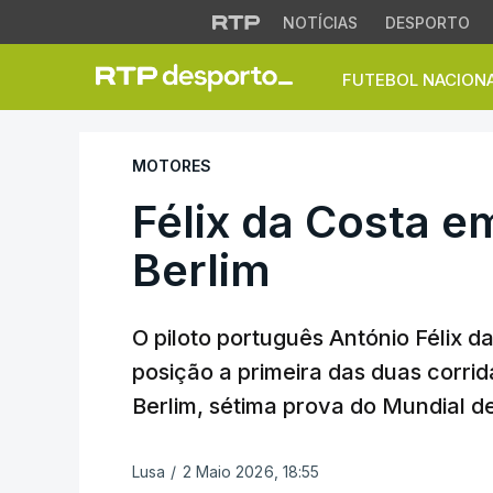
NOTÍCIAS
DESPORTO
FUTEBOL NACION
Félix da Costa em 1
MOTORES
Félix da Costa em
Berlim
O piloto português António Félix d
posição a primeira das duas corri
Berlim, sétima prova do Mundial de
Lusa
/
2 Maio 2026, 18:55