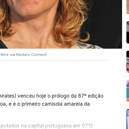
 Wire via Reuters Connect
rates) venceu hoje o prólogo da 87ª edição
boa, e é o primeiro camisola amarela da
sputados na capital portuguesa em 07.12