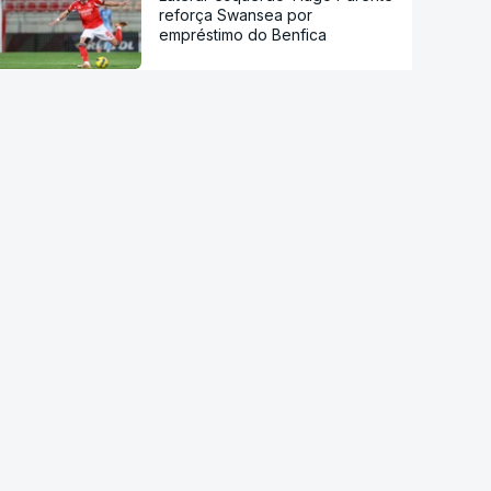
reforça Swansea por
empréstimo do Benfica
Edin Dzeko renova por mais
uma temporada com o Schalke
04
Seleção dos Estados Unidos
renova com Mauricio Pochettino
até Mundial2030