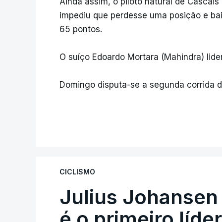
Ainda assim, o piloto natural de Cascai
impediu que perdesse uma posição e ba
65 pontos.
O suíço Edoardo Mortara (Mahindra) lide
Domingo disputa-se a segunda corrida d
CICLISMO
Julius Johansen
é o primeiro líde