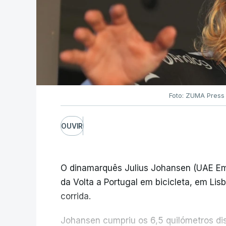
Foto: ZUMA Press
OUVIR
O dinamarquês Julius Johansen (UAE Emi
da Volta a Portugal em bicicleta, em Lis
corrida.
Johansen cumpriu os 6,5 quilómetros di