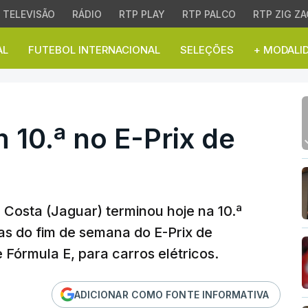
TELEVISÃO
RÁDIO
RTP PLAY
RTP PALCO
RTP ZIG ZA
AL
FUTEBOL INTERNACIONAL
SELEÇÕES
+ MODALI
0.ª no E-Prix de Berlim
 10.ª no E-Prix de
a Costa (Jaguar) terminou hoje na 10.ª
das do fim de semana do E-Prix de
 Fórmula E, para carros elétricos.
ADICIONAR COMO FONTE INFORMATIVA