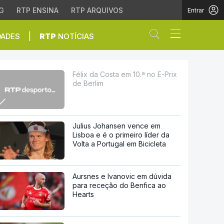
G
RTP ENSINA
RTP ARQUIVOS
Entrar
Abrir campo de
|
DADES
RTP
NOTÍCIAS
Félix da Costa em 10.ª no E-Prix
de Berlim
Julius Johansen vence em
Lisboa e é o primeiro líder da
Volta a Portugal em Bicicleta
Aursnes e Ivanovic em dúvida
para receção do Benfica ao
Hearts