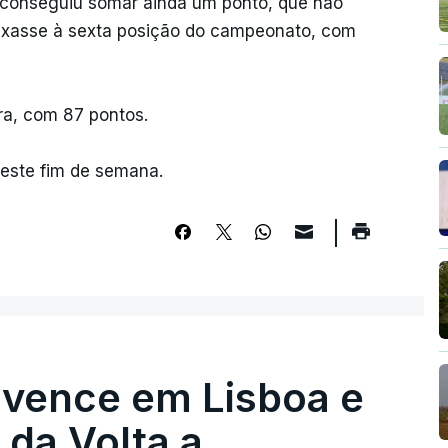
s conseguiu somar ainda um ponto, que não
ixasse à sexta posição do campeonato, com
ra, com 87 pontos.
este fim de semana.
 vence em Lisboa e
r da Volta a