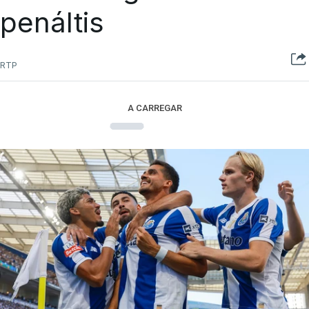
penáltis
RTP
A CARREGAR