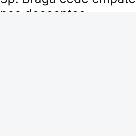
nos descontos
RTP
A CARREGAR