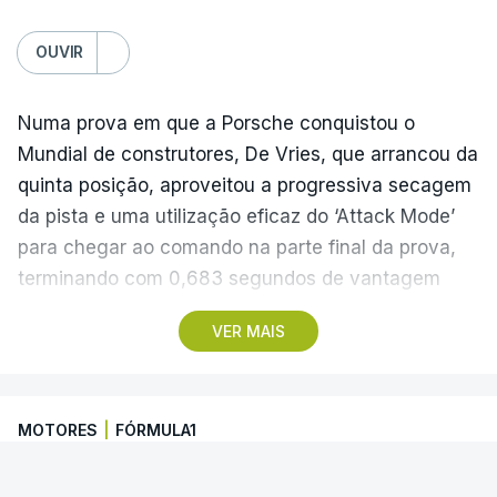
OUVIR
Numa prova em que a Porsche conquistou o
Mundial de construtores, De Vries, que arrancou da
quinta posição, aproveitou a progressiva secagem
da pista e uma utilização eficaz do ‘Attack Mode’
para chegar ao comando na parte final da prova,
terminando com 0,683 segundos de vantagem
para o neozelandês Nick Cassidy (Citroën) e 0,958
VER MAIS
para o britânico Jake Dennis (Andretti).
Félix da Costa, que na véspera tinha somado
MOTORES
|
FÓRMULA1
apenas dois pontos depois de um incidente com
Pascal Wehrlein (Porsche), que chegou a liderar a
Toque afasta Félix da Costa da luta
corrida nas primeiras voltas, terminou no 16.º lugar,