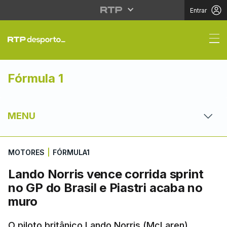
Entrar
Lando Norris vence cor
Fórmula 1
MENU
MOTORES
|
FÓRMULA1
Lando Norris vence corrida sprint
no GP do Brasil e Piastri acaba no
muro
O piloto britânico Lando Norris (McLaren)