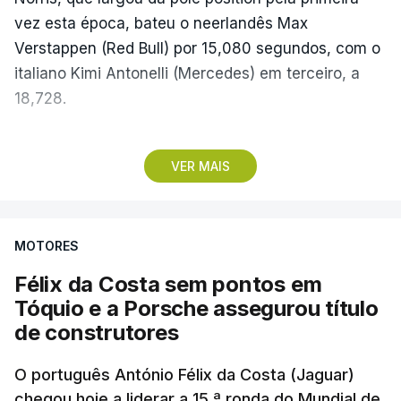
vez esta época, bateu o neerlandês Max
Verstappen (Red Bull) por 15,080 segundos, com o
italiano Kimi Antonelli (Mercedes) em terceiro, a
18,728.
Com estes resultados, Kimi Antonelli cimentou a
VER MAIS
liderança do Mundial de Pilotos, aproveitando o
sétimo lugar do britânico George Russell
(Mercedes), que teve problemas na partida, e uma
MOTORES
penalização de cinco segundos atribuída a Lewis
Hamilton (Ferrari), que o deixou em quinto, para
Félix da Costa sem pontos em
chegar aos 219 pontos, mais 50 do que o britânico
Tóquio e a Porsche assegurou título
da Ferrari.
de construtores
O português António Félix da Costa (Jaguar)
chegou hoje a liderar a 15.ª ronda do Mundial de