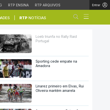
G
RTP ENSINA
RTP ARQUIVOS
Entrar
Abrir campo de
|
DADES
RTP
NOTÍCIAS
Loeb triunfa no Rally Raid
Portugal
Sporting cede empate na
Amadora
Linarez primeiro em Elvas, Rui
Oliveira mantém amarela