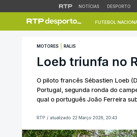
NOTÍCIAS
DESPORTO
FUTEBOL NACION
Loeb triunfa no Ral
|
MOTORES
RALIS
Loeb triunfa no R
O piloto francês Sébastien Loeb (
Portugal, segunda ronda do camp
qual o português João Ferreira su
RTP
/
atualizado 22 Março 2026, 20:43