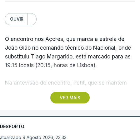
Camisola Amarela dilata
vantagem de equipa bi-
campeã
OUVIR
atualizado 10 Agosto 2026, 06:56
O encontro nos Açores, que marca a estreia de
João Gião no comando técnico do Nacional, onde
TÓPICOS
substituiu Tiago Margarido, está marcado para as
Volta
,
Portugal
,
Ciclismo
,
Bicicleta
,
Alexis
19:15 locais (20:15, horas de Lisboa).
Guérin
,
Camisola
,
Amarela
Na antevisão do encontro, Petit, que se mantem
como treinador do Santa Clara, assumiu a vontade
VER MAIS
de fazer do Estádio de São Miguel "uma fortaleza",
enquanto João Gião pediu "atitude competitiva"
aos seus jogadores.
DESPORTO
A ronda fica marcada pelo triunfo do campeão FC
atualizado 9 Agosto 2026, 23:33