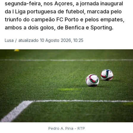
segunda-feira, nos Açores, a jornada inaugural
primeiro a realizar o contrarrelógio, saindo para a
da I Liga portuguesa de futebol, marcada pelo
estrada às 15:05.
triunfo do campeão FC Porto e pelos empates,
ambos a dois golos, de Benfica e Sporting.
Os corredores partem separados por um minuto,
antes de os 10 primeiros classificados iniciarem o
Lusa
/
atualizado 10 Agosto 2026, 10:25
'crono' separados por dois minutos.
O contrarrelógio individual realiza-se a meio da 87ª
Volta a Portugal, numa interrupção do hábito de
terminar a corrida com o 'crono', que vigorava
ininterruptamente desde 2016.
ARTIGOS RELACIONADOS
Volta a Portugal. Nova
Pedro A. Pina - RTP