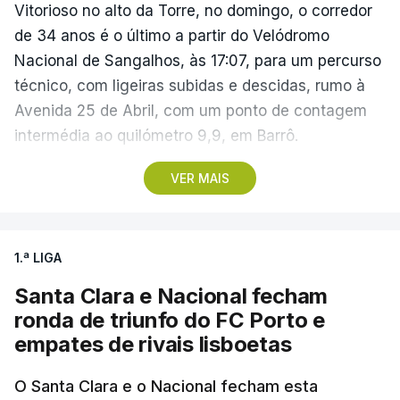
Vitorioso no alto da Torre, no domingo, o corredor
de 34 anos é o último a partir do Velódromo
Nacional de Sangalhos, às 17:07, para um percurso
técnico, com ligeiras subidas e descidas, rumo à
Avenida 25 de Abril, com um ponto de contagem
intermédia ao quilómetro 9,9, em Barrô.
VER MAIS
Vencedor das edições de 2024 e de 2025 e mais
vocacionado para o 'crono' do que Guérin, o russo
Artem Nych (Anicolor-Campicarn) parte às 17:05
1.ª LIGA
para tentar encurtar a diferença para o colega de
equipa, embora seja improvável anular 01.26
Santa Clara e Nacional fecham
minutos numa distância tão curta.
ronda de triunfo do FC Porto e
empates de rivais lisboetas
O brasileiro Felipe Marques (Localiza Meoo-Swift
Pro Cycling) é o 113.º classificado da Volta e o
O Santa Clara e o Nacional fecham esta