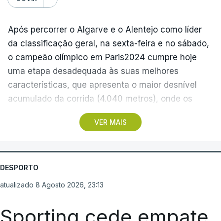
Segunda-feira
Após percorrer o Algarve e o Alentejo como líder
Santa Clara - Nacional, 19:15 locais (20:15 em
da classificação geral, na sexta-feira e no sábado,
Lisboa)
o campeão olímpico em Paris2024 cumpre hoje
uma etapa desadequada às suas melhores
(Com Lusa)
características, que apresenta o maior desnível
acumulado da corrida (4.040 metros), onde os
teóricos candidatos à vitória final devem ser os
VER MAIS
protagonistas.
A etapa de 154,6 quilómetros começa em Figueiró
dos Vinhos, no distrito de Leiria, às 13:55, e inclui
DESPORTO
três contagens de montanha antes da derradeira
atualizado 8 Agosto 2026, 23:13
subida: uma de segunda categoria, no Alto de
Braçal, ao quilómetro 44,8, e duas de terceira, no
Sporting cede empate