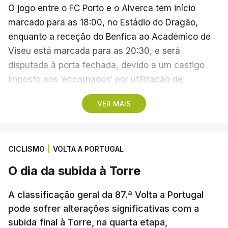
O jogo entre o FC Porto e o Alverca tem início
marcado para as 18:00, no Estádio do Dragão,
enquanto a receção do Benfica ao Académico de
Viseu está marcada para as 20:30, e será
disputada à porta fechada, devido a um castigo
imposto aos ‘encarnados’ por utilização de
pirotecnia.
VER MAIS
Também às 20:30, o Gil Vicente recebe o Rio Ave e
o Moreirense visita o vizinho Sporting de Braga.
CICLISMO
|
VOLTA A PORTUGAL
A jornada fica para já marcada pelo empate 2-2
O dia da subida à Torre
cedido pelo Sporting no terreno do Estrela da
Amadora, num jogo que os ‘leões estiveram a
A classificação geral da 87.ª Volta a Portugal
vencer por 2-0, e pelo triunfo do regressado
pode sofrer alterações significativas com a
Marítimo na receção ao Casa Pia (1-0).
subida final à Torre, na quarta etapa,