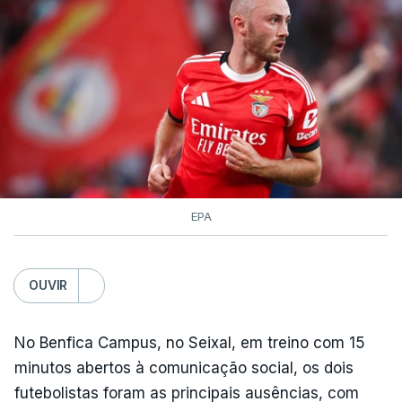
contagens de terceira categoria nos derradeiros
50 quilómetros.
TÓPICOS
Lourinhã Queluz
,
Madison
EPA
OUVIR
No Benfica Campus, no Seixal, em treino com 15
minutos abertos à comunicação social, os dois
futebolistas foram as principais ausências, com