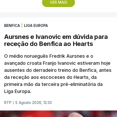
quatro segundos do que o companheiro de equipa
VER MAIS
Rui Oliveira, campeão olímpico de Madison em
Paris2024, ao lado de Iúri Leitão, em ciclismo de
pista.
BENFICA
|
LIGA EUROPA
Aursnes e Ivanovic em dúvida para
O vice-campeão português de contrarrelógio,
receção do Benfica ao Hearts
Rafael Reis, que procurava o oitavo triunfo em
prólogos da prova, o sexto seguido, foi o terceiro
O médio norueguês Fredrik Aursnes e o
mais rápido, a sete segundos, enquanto o italiano
avançado croata Franjo Ivanovic estiveram hoje
Luca Giaimi (UAE Emirates) e o russo Artem Nych
ausentes do derradeiro treino do Benfica, antes
(Anicolor-Campicarn), vencedor das últimas duas
da receção aos escoceses do Hearts, da
edições da Volta, terminaram na quarta e quinta
primeira mão da terceira pré-eliminatória da
posições, respetivamente, a nove e 14 segundos.
Liga Europa.
Na quinta-feira, o pelotão vai percorrer os 157,1
RTP
/
5 Agosto 2026, 12:33
quilómetros entre Lourinhã a Queluz, em Sintra, na
primeira das 10 etapas da 87.ª edição, com duas