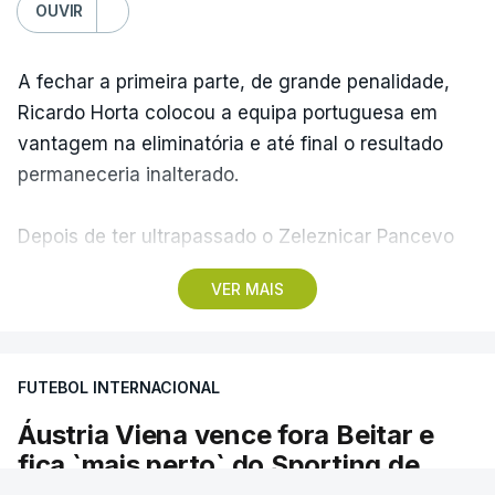
OUVIR
A fechar a primeira parte, de grande penalidade,
Ricardo Horta colocou a equipa portuguesa em
vantagem na eliminatória e até final o resultado
permaneceria inalterado.
Depois de ter ultrapassado o Zeleznicar Pancevo
na segunda pré-eliminatória de acesso à fase de
VER MAIS
liga da Liga Conferência, caso elimine Dínamo de
Minsk, com a segunda mão agendada para 13 de
agosto, na Bulgária – devido à guerra na Ucrânia e
FUTEBOL INTERNACIONAL
ao facto de a Bielorrússia ser aliada da Rússia - o
Sporting de Braga irá defrontar no play-off o
Áustria Viena vence fora Beitar e
vencedor da eliminatória entre Beitar e Áustria
fica `mais perto` do Sporting de
Viena.
Braga