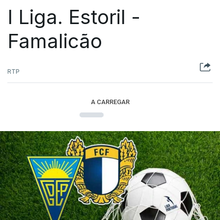
I Liga. Estoril -
Famalicão
RTP
A CARREGAR