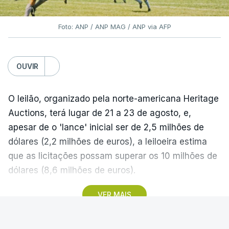
Foto: ANP / ANP MAG / ANP via AFP
OUVIR
O leilão, organizado pela norte-americana Heritage
Auctions, terá lugar de 21 a 23 de agosto, e,
apesar de o 'lance' inicial ser de 2,5 milhões de
dólares (2,2 milhões de euros), a leiloeira estima
que as licitações possam superar os 10 milhões de
dólares (8,6 milhões de euros).
VER MAIS
A camisola utilizada pelo astro argentino durante
este jogo dos quartos de final do Mundial1986,
ganho por 2-1 pela sua seleção a 22 de junho de