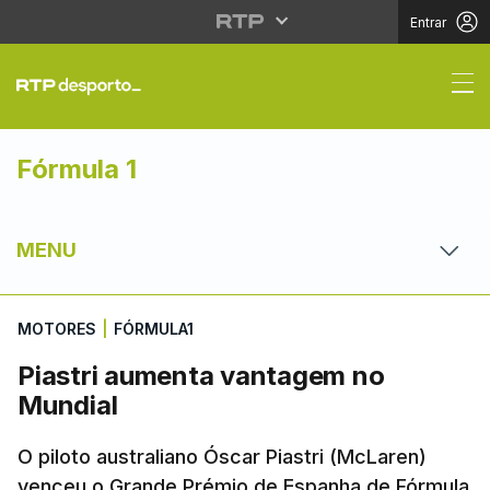
Entrar
Piastri aumenta vanta
Fórmula 1
MENU
MOTORES
|
FÓRMULA1
Piastri aumenta vantagem no
Mundial
O piloto australiano Óscar Piastri (McLaren)
venceu o Grande Prémio de Espanha de Fórmula