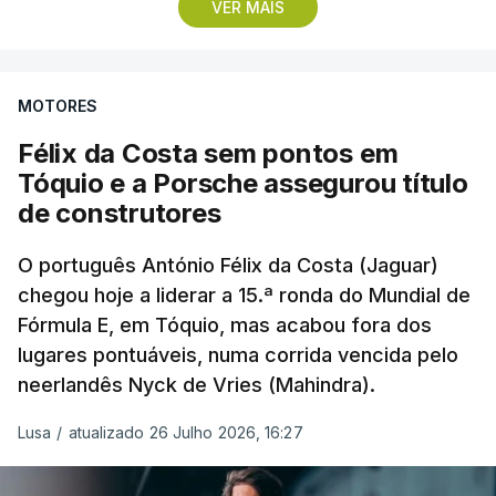
VER MAIS
liderança do Mundial de Pilotos, aproveitando o
sétimo lugar do britânico George Russell
(Mercedes), que teve problemas na partida, e uma
MOTORES
penalização de cinco segundos atribuída a Lewis
Hamilton (Ferrari), que o deixou em quinto, para
Félix da Costa sem pontos em
chegar aos 219 pontos, mais 50 do que o britânico
Tóquio e a Porsche assegurou título
da Ferrari.
de construtores
O português António Félix da Costa (Jaguar)
chegou hoje a liderar a 15.ª ronda do Mundial de
Fórmula E, em Tóquio, mas acabou fora dos
lugares pontuáveis, numa corrida vencida pelo
neerlandês Nyck de Vries (Mahindra).
Lusa
/
atualizado 26 Julho 2026, 16:27