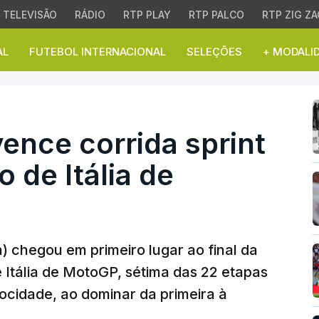
TELEVISÃO
RÁDIO
RTP PLAY
RTP PALCO
RTP ZIG ZA
AL
FUTEBOL INTERNACIONAL
SELEÇÕES
+ MODALI
ce corrida sprint do G
ence corrida sprint
 de Itália de
) chegou em primeiro lugar ao final da
 Itália de MotoGP, sétima das 22 etapas
ocidade, ao dominar da primeira à