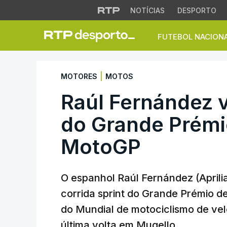
NOTÍCIAS
DESPORTO
FUTEBOL NACION
Raúl Fernández ven
|
MOTORES
MOTOS
Raúl Fernández v
do Grande Prémio
MotoGP
O espanhol Raúl Fernández (Aprilia
corrida sprint do Grande Prémio de
do Mundial de motociclismo de vel
última volta em Mugello.