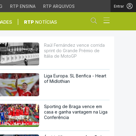
G
RTP ENSINA
RTP ARQUIVOS
Entrar
Abrir campo de
|
DADES
RTP
NOTÍCIAS
rande Prémio de Itália 
Raúl Fernández vence corrida
sprint do Grande Prémio de
Itália de MotoGP
Liga Europa. SL Benfica - Heart
of Midlothian
Sporting de Braga vence em
casa e ganha vantagem na Liga
Conferência