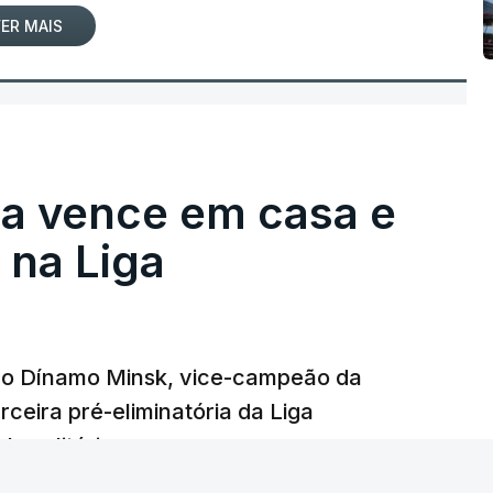
ER MAIS
ga vence em casa e
na Liga
e o Dínamo Minsk, vice-campeão da
rceira pré-eliminatória da Liga
o solitário.