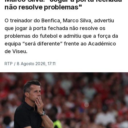
diferenças significativas na classificação geral,
não resolve problemas"
após um trajeto de 154,6 quilómetros, com início
em Figueiró dos Vinhos, que inclui três contagens
O treinador do Benfica, Marco Silva, advertiu
de montanha de terceira categoria e uma de
que jogar à porta fechada não resolve os
problemas do futebol e admitiu que a força da
segunda antes da subida final, a única de
equipa “será diferente” frente ao Académico
categoria especial na prova.
de Viseu.
(Com Lusa)
RTP
/
8 Agosto 2026, 17:11