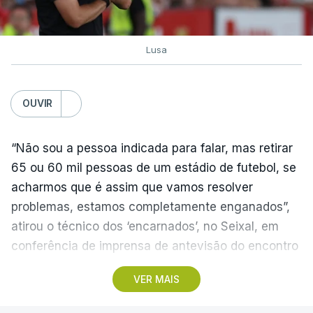
Lusa
OUVIR
“Não sou a pessoa indicada para falar, mas retirar
65 ou 60 mil pessoas de um estádio de futebol, se
acharmos que é assim que vamos resolver
problemas, estamos completamente enganados”,
atirou o técnico dos ‘encarnados’, no Seixal, em
conferência de imprensa de antevisão do encontro
com o Académico de Viseu.
VER MAIS
O Benfica recebe os beirões no domingo, em