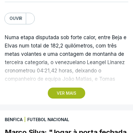
OUVIR
Numa etapa disputada sob forte calor, entre Beja e
Elvas num total de 182,2 quilómetros, com três
metas volantes e uma contagem de montanha de
terceira categoria, o venezuelano Leangel Linarez
cronometrou 04:21,42 horas, deixando o
companheiro de equipa João Matias, e Tomas
Contte, da Aviludo-Louletano-Loulé, nas segunda e
VER MAIS
terceira posições, respetivamente.
No domingo, a quarta etapa termina com a
BENFICA
|
FUTEBOL NACIONAL
primeira chegada em alto, à Torre na Serra da
Estrela, a 1.961 metros de altitude, que pode criar
Marco Silva: "Jogar à porta fechada