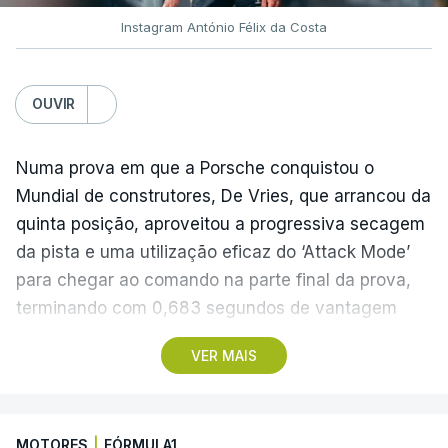
Instagram António Félix da Costa
OUVIR
Numa prova em que a Porsche conquistou o
Mundial de construtores, De Vries, que arrancou da
quinta posição, aproveitou a progressiva secagem
da pista e uma utilização eficaz do ‘Attack Mode’
para chegar ao comando na parte final da prova,
terminando com 0,683 segundos de vantagem
para o neozelandês Nick Cassidy (Citroën) e 0,958
VER MAIS
para o britânico Jake Dennis (Andretti).
Félix da Costa, que na véspera tinha somado
MOTORES
|
FÓRMULA1
apenas dois pontos depois de um incidente com