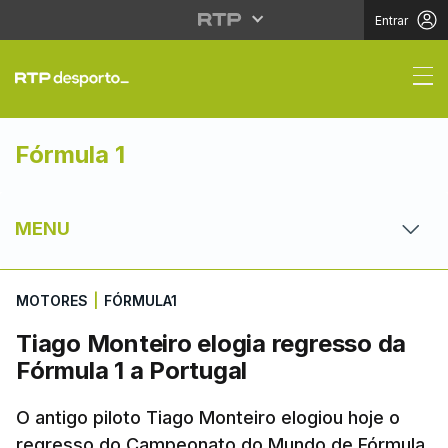
Entrar
Tiago Monteiro elogia 
Fórmula 1
MENU
MOTORES
|
FÓRMULA1
Tiago Monteiro elogia regresso da
Fórmula 1 a Portugal
O antigo piloto Tiago Monteiro elogiou hoje o
regresso do Campeonato do Mundo de Fórmula