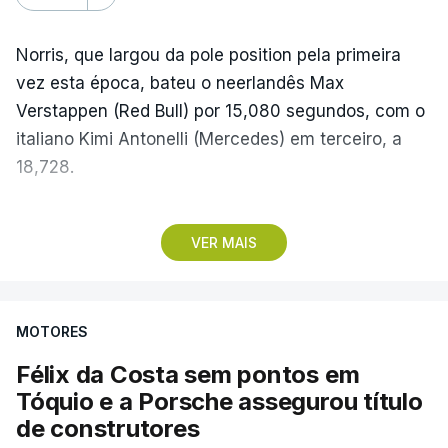
Norris, que largou da pole position pela primeira
vez esta época, bateu o neerlandês Max
Verstappen (Red Bull) por 15,080 segundos, com o
italiano Kimi Antonelli (Mercedes) em terceiro, a
18,728.
Com estes resultados, Kimi Antonelli cimentou a
VER MAIS
liderança do Mundial de Pilotos, aproveitando o
sétimo lugar do britânico George Russell
(Mercedes), que teve problemas na partida, e uma
MOTORES
penalização de cinco segundos atribuída a Lewis
Hamilton (Ferrari), que o deixou em quinto, para
Félix da Costa sem pontos em
chegar aos 219 pontos, mais 50 do que o britânico
Tóquio e a Porsche assegurou título
da Ferrari.
de construtores