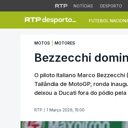
NOTÍCIAS
DESPORTO
FUTEBOL NACION
Bezzecchi domina 
|
MOTOS
MOTORES
Bezzecchi domin
O piloto italiano Marco Bezzecchi 
Tailândia de MotoGP, ronda inaug
deixou a Ducati fora do pódio pela
RTP
/
1 Março 2026, 15:00