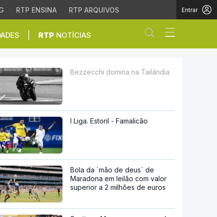
G
RTP ENSINA
RTP ARQUIVOS
Entrar
Abrir campo de
|
DADES
RTP
NOTÍCIAS
Bezzecchi domina na Tailândia
I Liga. Estoril - Famalicão
Bola da `mão de deus` de
Maradona em leilão com valor
superior a 2 milhões de euros