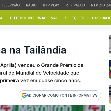
TELEVISÃO
RÁDIO
RTP PLAY
RTP PALCO
RTP ZIG ZA
AL
FUTEBOL INTERNACIONAL
SELEÇÕES
+ MODALI
na Tailândia
a na Tailândia
(Aprilia) venceu o Grande Prémio da
ural do Mundial de Velocidade que
 primeira vez em quase cinco anos.
ADICIONAR COMO FONTE INFORMATIVA