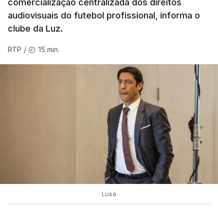
comercialização centralizada dos direitos
audiovisuais do futebol profissional, informa o
A 93.ª edição do campeonato luso arrancou na
clube da Luz.
sexta-feira, com um empate entre Estoril e
Famalicão.
15 min.
RTP
/
(Com Lusa)
Lusa