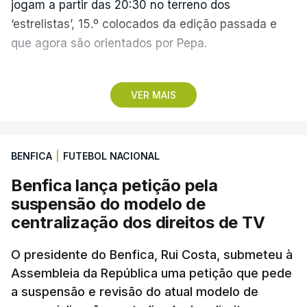
jogam a partir das 20:30 no terreno dos
‘estrelistas’, 15.º colocados da edição passada e
que agora são orientados por Pepa.
No primeiro encontro do dia, o Marítimo, vencedor
VER MAIS
da II Liga, vai assinalar o regresso à 'elite' após
três temporadas no segundo escalão, jogando em
casa (15:30), diante do Casa Pia, formação que
BENFICA
|
FUTEBOL NACIONAL
apenas garantiu a manutenção no play-off.
Benfica lança petição pela
Pelo meio dos jogos na Reboleira e na Madeira, o
suspensão do modelo de
estádio do Vitória de Guimarães será o palco do
centralização dos direitos de TV
duelo entre minhotos e o Arouca (18:00), dois
conjuntos que concluíram 2025/26 na primeira
O presidente do Benfica, Rui Costa, submeteu à
Assembleia da República uma petição que pede
metade da classificação e exatamente com os
a suspensão e revisão do atual modelo de
mesmos pontos.