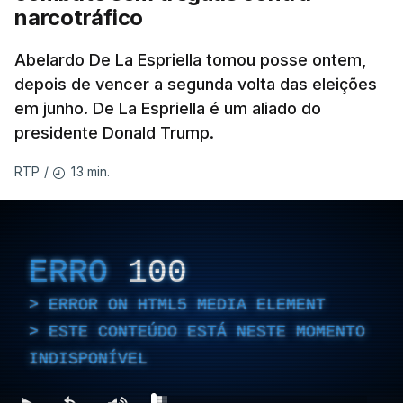
narcotráfico
Pukhivka, segundo os serviços de resgate, sem
especificar se os ataques foram realizados com
Abelardo De La Espriella tomou posse ontem,
mísseis ou drones.
depois de vencer a segunda volta das eleições
em junho. De La Espriella é um aliado do
presidente Donald Trump.
ERRO
100
13 min.
RTP
/
ERROR ON HTML5 MEDIA ELEMENT
ESTE CONTEÚDO ESTÁ NESTE
MOMENTO INDISPONÍVEL
ERRO
100
ERROR ON HTML5 MEDIA ELEMENT
ESTE CONTEÚDO ESTÁ NESTE MOMENTO
Na própria capital, foram contabilizados quatro
INDISPONÍVEL
feridos pela autoridade militar, enquanto os
serviços de resgate relataram incêndios em dois