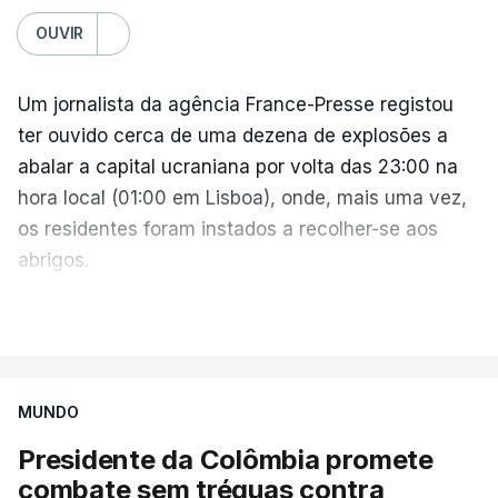
OUVIR
Um jornalista da agência France-Presse registou
ter ouvido cerca de uma dezena de explosões a
abalar a capital ucraniana por volta das 23:00 na
hora local (01:00 em Lisboa), onde, mais uma vez,
os residentes foram instados a recolher-se aos
abrigos.
A administração militar local tinha anunciado
VER MAIS
pouco antes o acionamento de um "alerta aéreo
devido ao uso de mísseis balísticos".
MUNDO
Na periferia nordeste de Kiev, os ataques russos
Presidente da Colômbia promete
causaram três mortos, incluindo uma criança de 4
combate sem tréguas contra
anos, bem como três feridos, na aldeia de