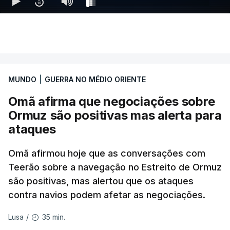
bairros.
Mais de quatro anos após o início da invasão da
Ucrânia pela Rússia, os ataques intensificam-se de
ambos os lados de uma linha de frente quase
imóvel, fazendo um número crescente de vítimas
MUNDO
|
GUERRA NO MÉDIO ORIENTE
civis.
Omã afirma que negociações sobre
Ormuz são positivas mas alerta para
Na quarta-feira, pelo menos 17 pessoas tinham
ataques
sido mortas em ataques noturnos russos sobre
Kiev e a sua região.
Omã afirmou hoje que as conversações com
Teerão sobre a navegação no Estreito de Ormuz
Nesse dia a defesa antiaérea ucraniana não
são positivas, mas alertou que os ataques
conseguiu abater nenhum míssil russo, algo que o
contra navios podem afetar as negociações.
Presidente ucraniano, Volodymyr Zelensky, atribuiu
à falta de mísseis intercetores Patriot.
35 min.
Lusa
/