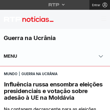
Entrar
Influência russa enso
Guerra na Ucrânia
MENU
MUNDO
|
GUERRA NA UCRÂNIA
Influência russa ensombra eleições
presidenciais e votação sobre
adesão à UE na Moldávia
Na contagem decrescente para as eleições