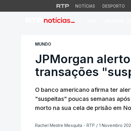
NOTÍCIAS
DESPORTO
PAÍS
MUNDIAL 2
JPMorgan alertou 
MUNDO
JPMorgan alerto
transações "susp
O banco americano afirma ter ale
"suspeitas" poucas semanas após 
morto na sua cela de prisão em N
Rachel Mestre Mesquita - RTP
/
1 Novembro 202