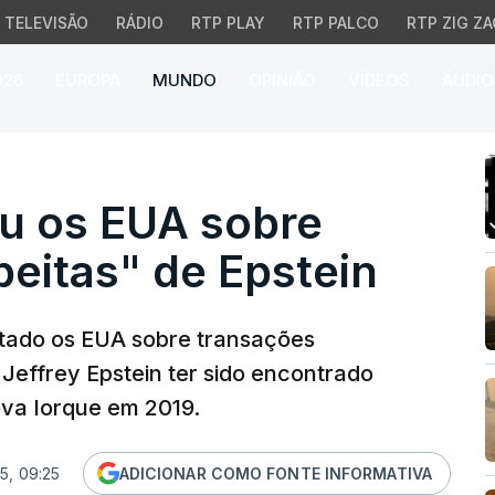
TELEVISÃO
RÁDIO
RTP PLAY
RTP PALCO
RTP ZIG ZA
026
EUROPA
MUNDO
OPINIÃO
VÍDEOS
ÁUDIO
os EUA sobre transaçõe
u os EUA sobre
eitas" de Epstein
rtado os EUA sobre transações
Jeffrey Epstein ter sido encontrado
ova Iorque em 2019.
5, 09:25
ADICIONAR COMO FONTE INFORMATIVA