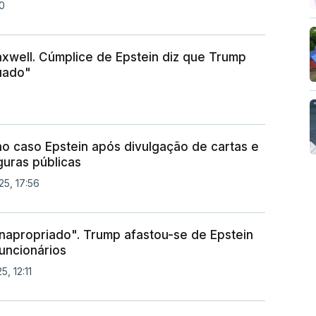
0
well. Cúmplice de Epstein diz que Trump
uado"
o caso Epstein após divulgação de cartas e
guras públicas
25, 17:56
apropriado". Trump afastou-se de Epstein
uncionários
, 12:11