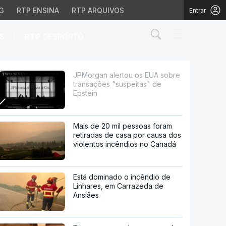
G
RTP ENSINA
RTP ARQUIVOS
Entrar
Abrir campo de
|
S
RTP
DESPORTO
s "suspeitas" de Epstei
JPMorgan alertou os EUA sobre
transações "suspeitas" de
Epstein
Mais de 20 mil pessoas foram
retiradas de casa por causa dos
violentos incêndios no Canadá
Está dominado o incêndio de
Linhares, em Carrazeda de
Ansiães