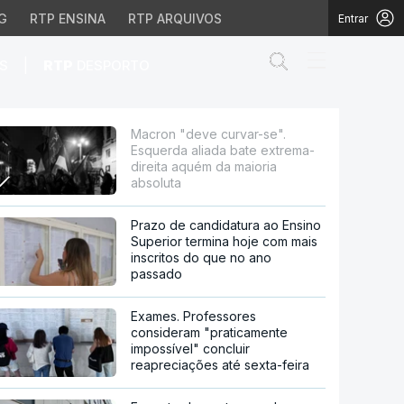
G
RTP ENSINA
RTP ARQUIVOS
Entrar
Abrir campo de
|
S
RTP
DESPORTO
 bate extrema-direita a
Macron "deve curvar-se".
Esquerda aliada bate extrema-
direita aquém da maioria
absoluta
Prazo de candidatura ao Ensino
Superior termina hoje com mais
inscritos do que no ano
passado
Exames. Professores
consideram "praticamente
impossível" concluir
reapreciações até sexta-feira