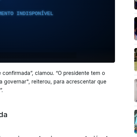
MENTO INDISPONÍVEL
e confirmada”, clamou. “O presidente tem o
 governar", reiterou, para acrescentar que
”.
ída