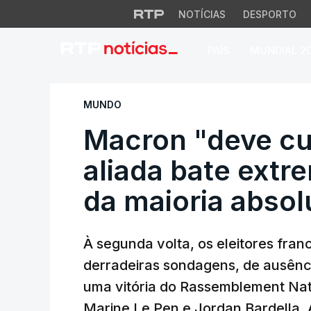
NOTÍCIAS
DESPORTO
PAÍS
MUNDIAL 2
Macron "deve curva
MUNDO
Macron "deve cu
aliada bate extr
da maioria absol
À segunda volta, os eleitores fra
derradeiras sondagens, de ausênci
uma vitória do Rassemblement Nati
Marine Le Pen e Jordan Bardella. 