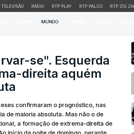
TELEVISÃO
RÁDIO
RTP PLAY
RTP PALCO
RTP ZIG ZA
026
EUROPA
MUNDO
OPINIÃO
VÍDEOS
ÁUDIO
r-se". Esquerda aliada
rvar-se". Esquerda
ema-direita aquém
uta
nceses confirmaram o prognóstico, nas
a de maioria absoluta. Mas não o de
onal, a formação de extrema-direita de
Ao início da noite de domingo, perante