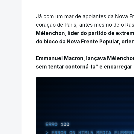
Já com um mar de apoiantes da Nova Fren
coração de Paris, antes mesmo de o Ras
Mélenchon, líder do partido de extre
do bloco da Nova Frente Popular, orien
Emmanuel Macron, lançava Mélenchon, 
sem tentar contorná-la” e encarregar
ERRO
100
ERROR ON HTML5 MEDIA ELEMEN