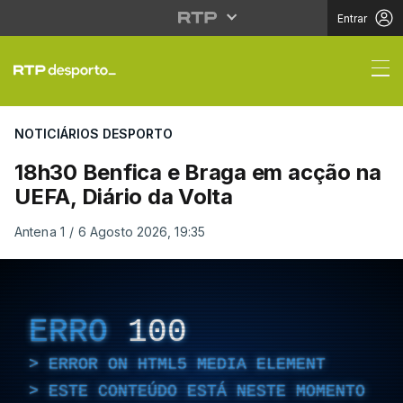
Entrar
Noticiários Desporto | 
NOTICIÁRIOS DESPORTO
18h30 Benfica e Braga em acção na
UEFA, Diário da Volta
Antena 1
/
6 Agosto 2026, 19:35
ERRO
100
ERROR ON HTML5 MEDIA ELEMENT
ESTE CONTEÚDO ESTÁ NESTE MOMENTO