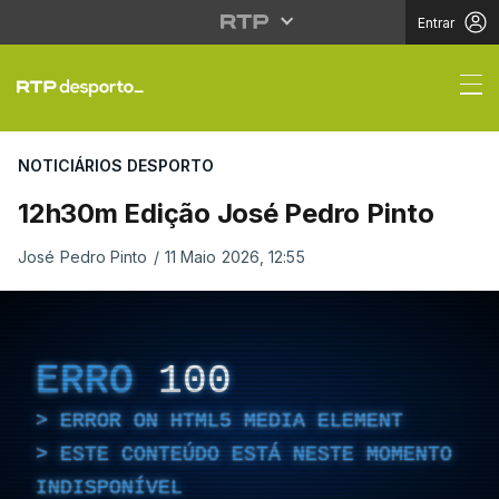
Entrar
12h30m Edição José P
NOTICIÁRIOS DESPORTO
12h30m Edição José Pedro Pinto
José Pedro Pinto
/
11 Maio 2026, 12:55
ERRO
100
ERROR ON HTML5 MEDIA ELEMENT
ESTE CONTEÚDO ESTÁ NESTE MOMENTO
INDISPONÍVEL