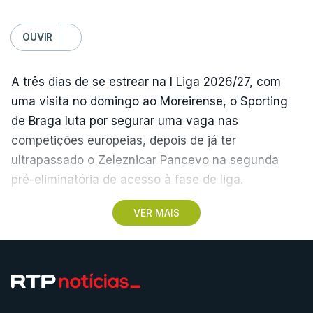
(Com Lusa)
OUVIR
A três dias de se estrear na I Liga 2026/27, com
uma visita no domingo ao Moreirense, o Sporting
de Braga luta por segurar uma vaga nas
competições europeias, depois de já ter
ultrapassado o Zeleznicar Pancevo na segunda
pré-eliminatória de acesso à fase de liga.
VER MAIS
A inesperada vitória do Torreense na Taça de
Portugal ‘atirou’ o Benfica, terceiro na I Liga de
2025/26, para as eliminatórias da Liga Europa, e
relegou o Sporting de Braga, quarto, para a Liga
Conferência, competição que disputa pela primeira