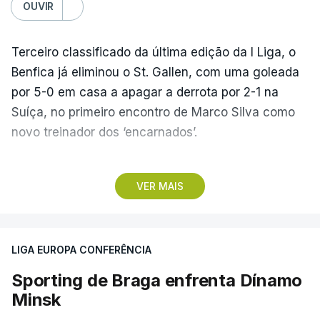
OUVIR
Terceiro classificado da última edição da I Liga, o
Benfica já eliminou o St. Gallen, com uma goleada
por 5-0 em casa a apagar a derrota por 2-1 na
Suíça, no primeiro encontro de Marco Silva como
novo treinador dos ‘encarnados’.
Pela frente, as ‘águias’ vão ter agora o vice-
VER MAIS
campeão escocês, que tem o português Cláudio
Braga como grande figura e que foi relegado das
fases preliminares da Liga dos Campeões, depois
LIGA EUROPA CONFERÊNCIA
de serem eliminados pelos austríacos do Sturm
Graz, com um agregado de 6-0.
Sporting de Braga enfrenta Dínamo
Minsk
Caso se qualifique, o Benfica vai encontrar outra