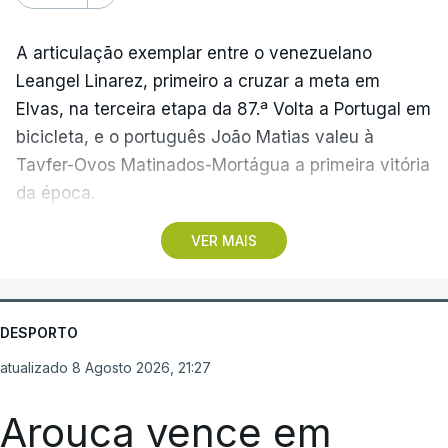
A articulação exemplar entre o venezuelano
Leangel Linarez, primeiro a cruzar a meta em
Elvas, na terceira etapa da 87.ª Volta a Portugal em
bicicleta, e o português João Matias valeu à
Tavfer-Ovos Matinados-Mortágua a primeira vitória
da época.
VER MAIS
Discreta nas chegadas ao Palácio Nacional de
Queluz, na quinta-feira, e a Albufeira, na sexta-
feira, a equipa dirigida por Gustavo Veloso
apresentou a sua melhor versão nos derradeiros
DESPORTO
metros da tirada mais longa da corrida, marcados
atualizado 8 Agosto 2026, 21:27
por uma aparatosa queda e por nova aparição do
camisola amarela, Rui Oliveira (UAE Emirates), no
Arouca vence em
sprint.