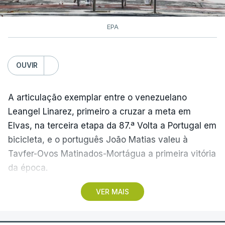
EPA
OUVIR
A articulação exemplar entre o venezuelano
Leangel Linarez, primeiro a cruzar a meta em
Elvas, na terceira etapa da 87.ª Volta a Portugal em
bicicleta, e o português João Matias valeu à
Tavfer-Ovos Matinados-Mortágua a primeira vitória
da época.
VER MAIS
Discreta nas chegadas ao Palácio Nacional de
Queluz, na quinta-feira, e a Albufeira, na sexta-
feira, a equipa dirigida por Gustavo Veloso