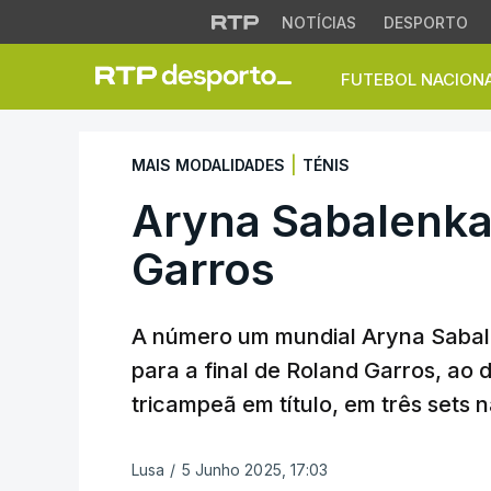
NOTÍCIAS
DESPORTO
FUTEBOL NACION
Aryna Sabalenka na
|
MAIS MODALIDADES
TÉNIS
Aryna Sabalenka 
Garros
A número um mundial Aryna Sabale
para a final de Roland Garros, ao d
tricampeã em título, em três sets n
Lusa
/
5 Junho 2025, 17:03