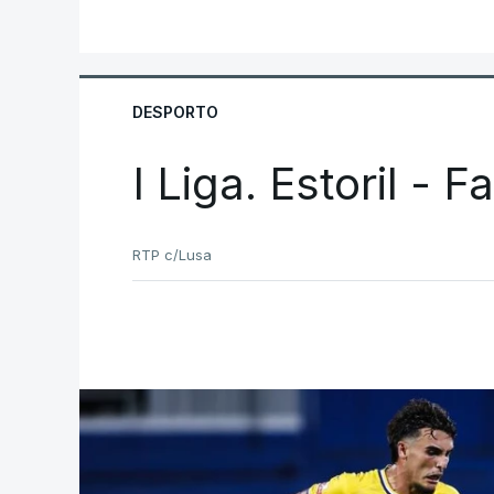
DESPORTO
I Liga. Estoril - 
RTP c/Lusa