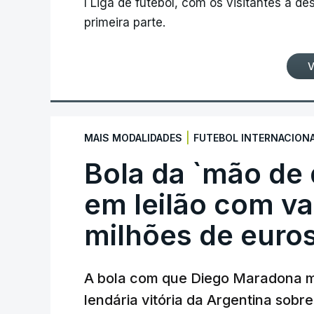
I Liga de futebol, com os visitantes a 
primeira parte.
V
|
MAIS MODALIDADES
FUTEBOL INTERNACION
Bola da `mão de
em leilão com va
milhões de euro
A bola com que Diego Maradona m
lendária vitória da Argentina sobre