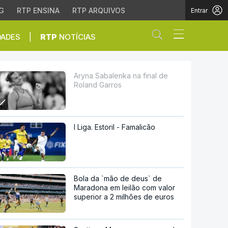
G
RTP ENSINA
RTP ARQUIVOS
Entrar
Abrir campo de
|
DADES
RTP
NOTÍCIAS
s
Aryna Sabalenka na final de
Roland Garros
I Liga. Estoril - Famalicão
Bola da `mão de deus` de
Maradona em leilão com valor
superior a 2 milhões de euros