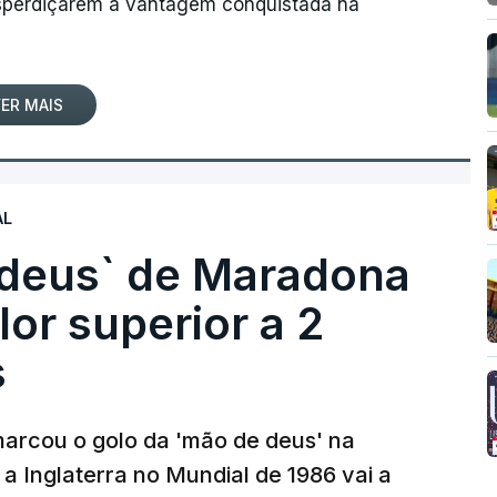
desperdiçarem a vantagem conquistada na
ER MAIS
AL
 deus` de Maradona
lor superior a 2
s
arcou o golo da 'mão de deus' na
 a Inglaterra no Mundial de 1986 vai a