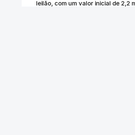
leilão, com um valor inicial de 2,2
Lusa
/
atualizado 7 Agosto 2026, 22:44