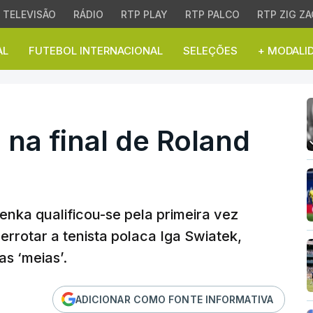
TELEVISÃO
RÁDIO
RTP PLAY
RTP PALCO
RTP ZIG ZA
AL
FUTEBOL INTERNACIONAL
SELEÇÕES
+ MODALI
 final de Roland Garro
na final de Roland
nka qualificou-se pela primeira vez
errotar a tenista polaca Iga Swiatek,
as ‘meias’.
ADICIONAR COMO FONTE INFORMATIVA