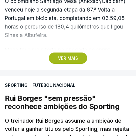
O colombiano Santiago Mesa (Anicolor/Capicarn)
venceu hoje a segunda etapa da 87.ª Volta a
Portugal em bicicleta, completando em 03:59,08
horas o percurso de 180,4 quilómetros que ligou
Sines a Albufeira.
Mesa foi o mais forte na chegada ao sprint,
superando o espanhol Daniel Cavia (Burgos-
VER MAIS
Burpellet-BH) e o argentino Tomas Contte (Aviludo-
Louletano-Loulé Concelho), segundo e terceiro
classificados, respetivamente, enquanto o
SPORTING
|
FUTEBOL NACIONAL
português Rui Oliveira (UAE Emirates) foi sexto,
Rui Borges "sem pressão"
com o mesmo tempo, e mantém-se na liderança,
reconhece ambições do Sporting
com 07:45.32 horas.
O treinador Rui Borges assume a ambição de
O pelotão vai cumprir a etapa mais longa da
voltar a ganhar títulos pelo Sporting, mas rejeita
corrida no sábado, numa terceira etapa entre Beja