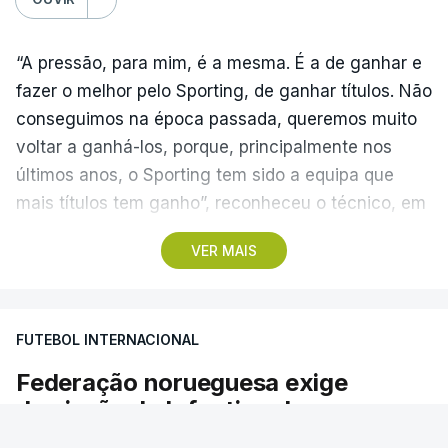
“A pressão, para mim, é a mesma. É a de ganhar e
fazer o melhor pelo Sporting, de ganhar títulos. Não
conseguimos na época passada, queremos muito
voltar a ganhá-los, porque, principalmente nos
últimos anos, o Sporting tem sido a equipa que
mais títulos tem ganho”, reconheceu o técnico, em
Alcochete.
VER MAIS
A conferência de imprensa servia de antevisão à
estreia na I Liga, no sábado, frente ao Estrela da
FUTEBOL INTERNACIONAL
Amadora, mas foi dominada pela atividade dos
‘leões’ no mercado de transferências, onde Borges
Federação norueguesa exige
vincou, mais do que uma vez, que o clube “tem
demissão de Infantino da
feito um trabalho excelente”.
presidência da FIFA