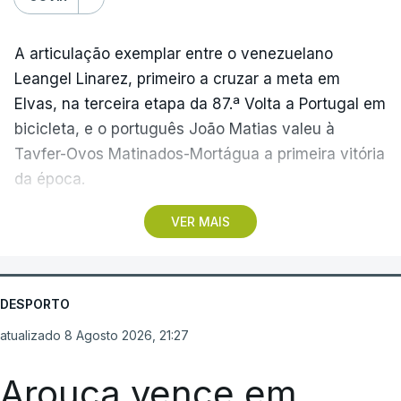
A articulação exemplar entre o venezuelano
Leangel Linarez, primeiro a cruzar a meta em
Elvas, na terceira etapa da 87.ª Volta a Portugal em
bicicleta, e o português João Matias valeu à
Tavfer-Ovos Matinados-Mortágua a primeira vitória
da época.
VER MAIS
Discreta nas chegadas ao Palácio Nacional de
Queluz, na quinta-feira, e a Albufeira, na sexta-
feira, a equipa dirigida por Gustavo Veloso
apresentou a sua melhor versão nos derradeiros
DESPORTO
metros da tirada mais longa da corrida, marcados
atualizado 8 Agosto 2026, 21:27
por uma aparatosa queda e por nova aparição do
camisola amarela, Rui Oliveira (UAE Emirates), no
Arouca vence em