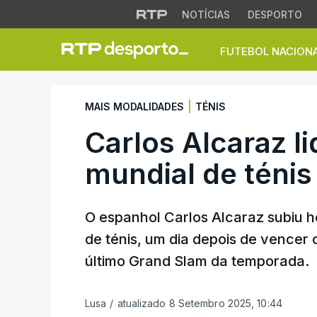
NOTÍCIAS
DESPORTO
FUTEBOL NACION
Carlos Alcaraz lide
|
MAIS MODALIDADES
TÉNIS
Carlos Alcaraz l
mundial de ténis
O espanhol Carlos Alcaraz subiu ho
de ténis, um dia depois de vencer
último Grand Slam da temporada.
Lusa
/
atualizado 8 Setembro 2025, 10:44