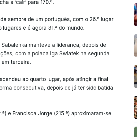
ha a ‘cair’ para 170.º.
o de sempre de um português, com o 26.º lugar
 lugares e é agora 31.º do mundo.
a Sabalenka manteve a liderança, depois de
ações, com a polaca Iga Swiatek na segunda
 em terceira.
endeu ao quarto lugar, após atingir a final
rma consecutiva, depois de já ter sido batida
2.ª) e Francisca Jorge (215.ª) aproximaram-se