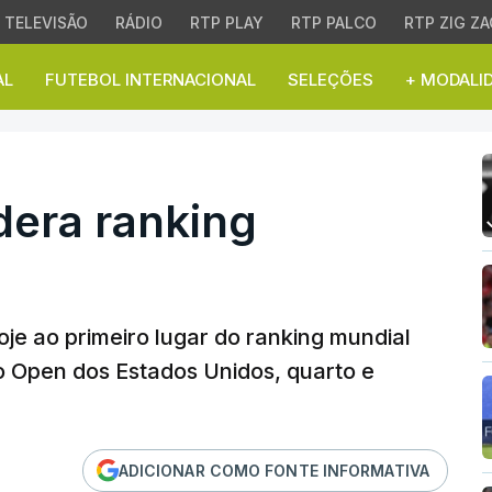
TELEVISÃO
RÁDIO
RTP PLAY
RTP PALCO
RTP ZIG ZA
AL
FUTEBOL INTERNACIONAL
SELEÇÕES
+ MODALI
ra ranking mundial de t
idera ranking
je ao primeiro lugar do ranking mundial
 o Open dos Estados Unidos, quarto e
ADICIONAR COMO FONTE INFORMATIVA