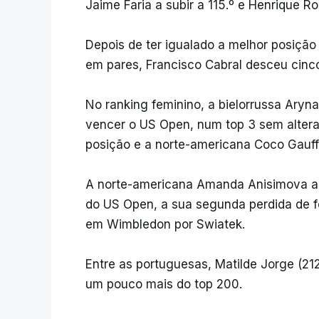
Jaime Faria a subir a 115.º e Henrique Roc
Depois de ter igualado a melhor posiçã
em pares, Francisco Cabral desceu cinco
No ranking feminino, a bielorrussa Aryn
vencer o US Open, num top 3 sem alter
posição e a norte-americana Coco Gauff
A norte-americana Amanda Anisimova asc
do US Open, a sua segunda perdida de fo
em Wimbledon por Swiatek.
Entre as portuguesas, Matilde Jorge (21
um pouco mais do top 200.