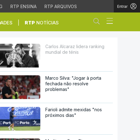
G
RTP ENSINA
RTP ARQUIVOS
Entrar
Abrir campo de
|
DADES
RTP
NOTÍCIAS
énis
Carlos Alcaraz lidera ranking
mundial de ténis
Marco Silva: "Jogar à porta
fechada não resolve
problemas"
Farioli admite mexidas "nos
próximos dias"