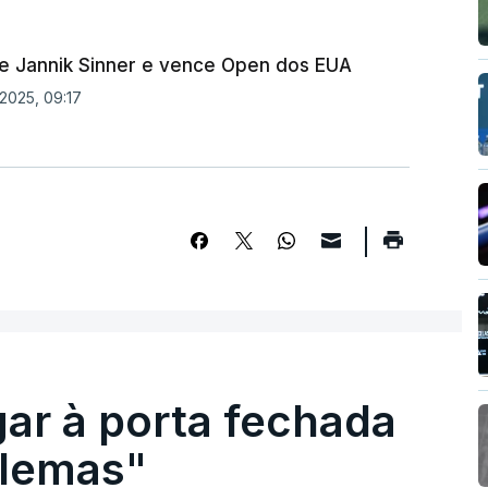
te Jannik Sinner e vence Open dos EUA
2025, 09:17
gar à porta fechada
blemas"