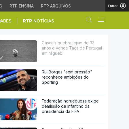
G
RTP ENSINA
RTP ARQUIVOS
Entrar
Abrir campo de
|
DADES
RTP
NOTÍCIAS
 Taça de Portugal em râ
Cascais quebra jejum de 33
anos e vence Taça de Portugal
em râguebi
Rui Borges "sem pressão"
reconhece ambições do
Sporting
Federação norueguesa exige
demissão de Infantino da
presidência da FIFA