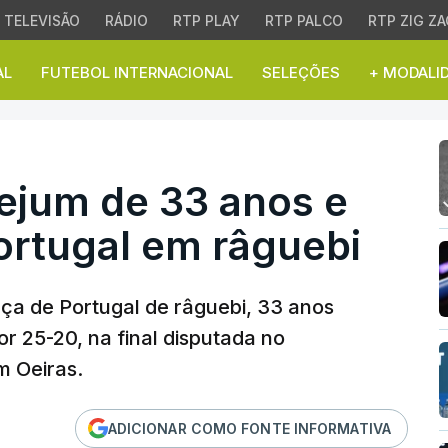
TELEVISÃO
RÁDIO
RTP PLAY
RTP PALCO
RTP ZIG ZA
AL
FUTEBOL INTERNACIONAL
SELEÇÕES
+ MODALI
jum de 33 anos e vence
ejum de 33 anos e
ortugal em râguebi
aça de Portugal de râguebi, 33 anos
r 25-20, na final disputada no
m Oeiras.
ADICIONAR COMO FONTE INFORMATIVA