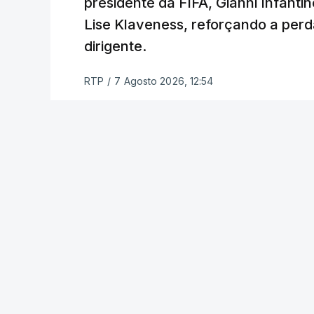
presidente da FIFA, Gianni Infantin
indireto, acontece”, desabafou.
Lise Klaveness, reforçando a perda
dirigente.
Nesse sentido, confirmou que Daniel Br
convocados para a vista ao Estrela da A
RTP
/
7 Agosto 2026, 12:54
Diomande, apontado como provável refor
situação com a qual o treinador está “z
“Até ao fecho do mercado vai haver muit
contratações. É natural. O Sporting te
um deles, está convocado para o jogo d
Fora da convocatória estão, por outro la
lesionados Debast, Ba, Nuno Santos, Jo
O Sporting visita o Estrela da Amadora n
Liga portuguesa de futebol 2026/27 com 