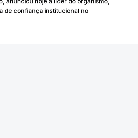
o, anunciou hoje a líder do organismo,
 de confiança institucional no
agança e Pedro Gonçalves não estão
madora, ao contrário do defesa central
ço do Nottingham Forest, da Liga inglesa,
ero preocupado”.
o ruído naquilo que é entradas, saídas,
m grandes jogadores, o Ousmane [Diomande] é
e amanhã [sábado]”, adiantou Rui Borges.
do, Maxi Araújo, “por castigo”, para além dos
ão Simões e Salvador Blopa.
o sábado, em partida da primeira jornada da I
início previsto para as 20:30, no Estádio José