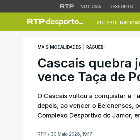
NOTÍCIAS
DESPORTO
FUTEBOL NACION
Cascais quebra je
|
MAIS MODALIDADES
RÂGUEBI
Cascais quebra j
vence Taça de P
O Cascais voltou a conquistar a T
depois, ao vencer o Belenenses, po
Complexo Desportivo do Jamor, e
RTP
/
30 Maio 2026, 19:17