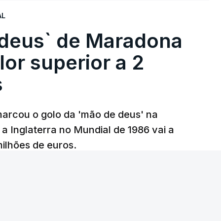
AL
 deus` de Maradona
lor superior a 2
s
arcou o golo da 'mão de deus' na
 a Inglaterra no Mundial de 1986 vai a
 milhões de euros.