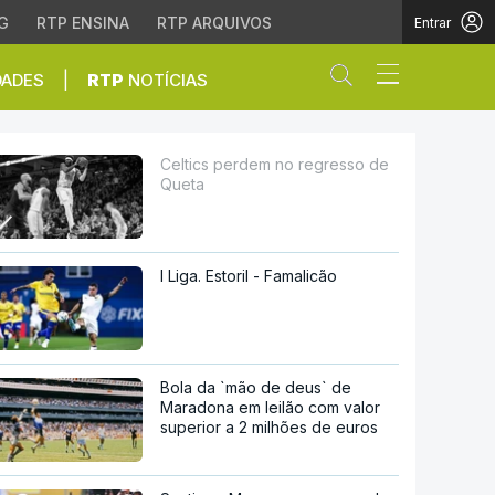
G
RTP ENSINA
RTP ARQUIVOS
Entrar
Abrir campo de
|
DADES
RTP
NOTÍCIAS
Celtics perdem no regresso de
Queta
I Liga. Estoril - Famalicão
Bola da `mão de deus` de
Maradona em leilão com valor
superior a 2 milhões de euros