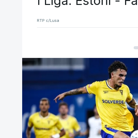
I Liga. Estoril - 
RTP c/Lusa