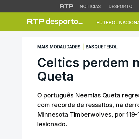
NOTÍCIAS
DESPORTO
FUTEBOL NACION
Celtics perdem no
|
MAIS MODALIDADES
BASQUETEBOL
Celtics perdem 
Queta
O português Neemias Queta regre
com recorde de ressaltos, na derro
Minnesota Timberwolves, por 119-
lesionado.