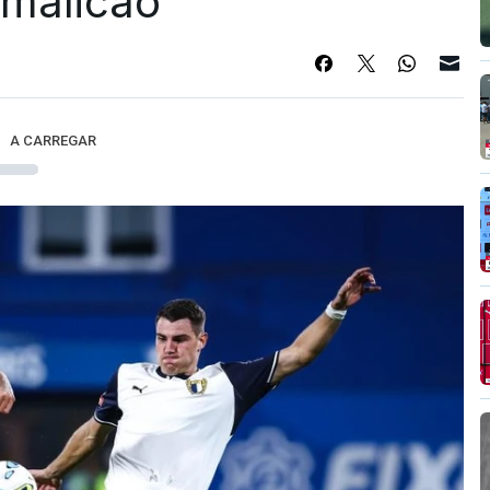
Famalicão
A CARREGAR