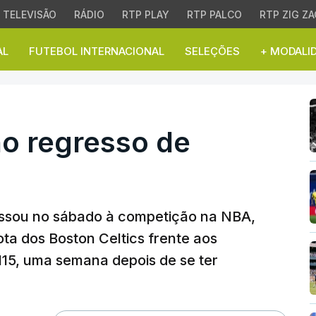
TELEVISÃO
RÁDIO
RTP PLAY
RTP PALCO
RTP ZIG ZA
AL
FUTEBOL INTERNACIONAL
SELEÇÕES
+ MODALI
 regresso de Queta
no regresso de
ssou no sábado à competição na NBA,
ta dos Boston Celtics frente aos
115, uma semana depois de se ter