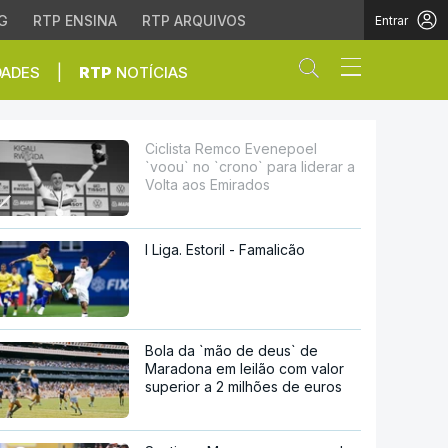
G
RTP ENSINA
RTP ARQUIVOS
Entrar
Abrir campo de
|
DADES
RTP
NOTÍCIAS
` para liderar a Volta a
Ciclista Remco Evenepoel
`voou` no `crono` para liderar a
Volta aos Emirados
I Liga. Estoril - Famalicão
Bola da `mão de deus` de
Maradona em leilão com valor
superior a 2 milhões de euros