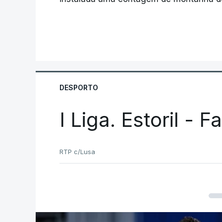
DESPORTO
I Liga. Estoril - 
RTP c/Lusa