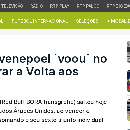
TELEVISÃO
RÁDIO
RTP PLAY
RTP PALCO
RTP ZIG ZA
AL
FUTEBOL INTERNACIONAL
SELEÇÕES
+ MODALI
nepoel `voou` no `crono
Evenepoel `voou` no
rar a Volta aos
 (Red Bull-BORA-hansgrohe) saltou hoje
rados Árabes Unidos, ao vencer o
omando o seu sexto triunfo individual