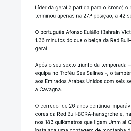
Líder da geral à partida para o ‘crono’, 
terminou apenas na 27.ª posição, a 42 
O português Afonso Eulálio (Bahrain Victo
1.36 minutos do que o belga da Red Bu
geral.
Após o seu sexto triunfo da temporada 
equipa no Troféu Ses Salines -, o també
aos Emirados Árabes Unidos com seis s
a Cavagna.
O corredor de 26 anos continua imparáv
cores da Red Bull-BORA-hansgrohe e, na 
nos 183 quilómetros que ligam Umm al Q
instalada uma contagem de montanha de 