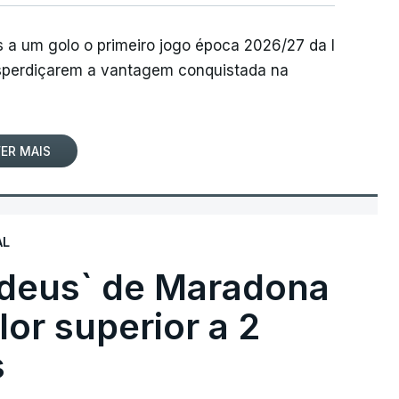
 a um golo o primeiro jogo época 2026/27 da I
desperdiçarem a vantagem conquistada na
ER MAIS
AL
 deus` de Maradona
lor superior a 2
s