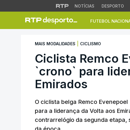
NOTÍCIAS
DESPORTO
FUTEBOL NACION
Ciclista Remco Eve
|
MAIS MODALIDADES
CICLISMO
Ciclista Remco 
`crono` para lide
Emirados
O ciclista belga Remco Evenepoel
para a liderança da Volta aos Emi
contrarrelógio da segunda etapa, s
da época.