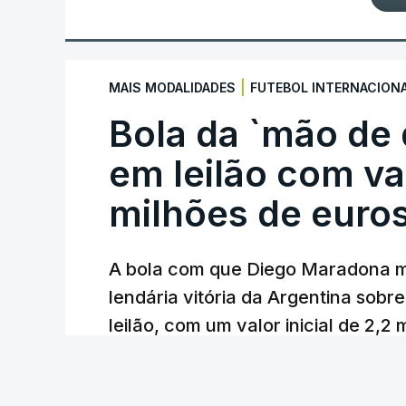
|
MAIS MODALIDADES
FUTEBOL INTERNACION
Bola da `mão de
em leilão com va
milhões de euro
A bola com que Diego Maradona m
lendária vitória da Argentina sobre
leilão, com um valor inicial de 2,2
Lusa
/
atualizado 7 Agosto 2026, 23:01