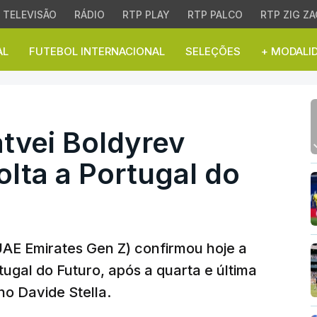
TELEVISÃO
RÁDIO
RTP PLAY
RTP PALCO
RTP ZIG ZA
AL
FUTEBOL INTERNACIONAL
SELEÇÕES
+ MODALI
ei Boldyrev conquista 3
atvei Boldyrev
olta a Portugal do
(UAE Emirates Gen Z) confirmou hoje a
rtugal do Futuro, após a quarta e última
no Davide Stella.