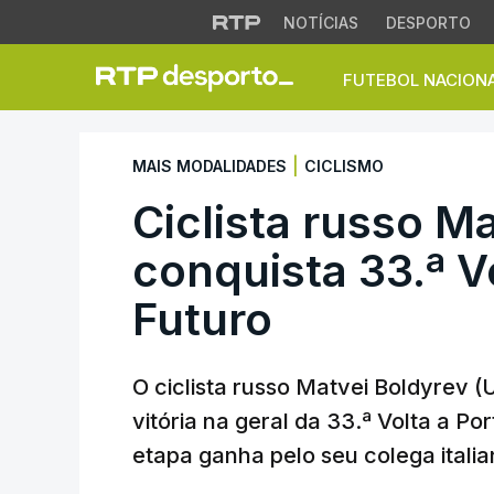
NOTÍCIAS
DESPORTO
FUTEBOL NACION
Ciclista russo Matv
|
MAIS MODALIDADES
CICLISMO
Ciclista russo M
conquista 33.ª V
Futuro
O ciclista russo Matvei Boldyrev 
vitória na geral da 33.ª Volta a Po
etapa ganha pelo seu colega italia