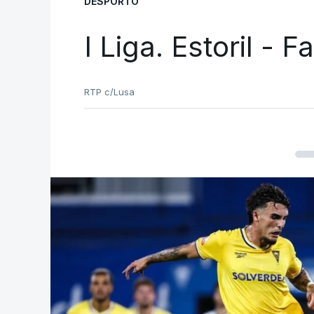
DESPORTO
I Liga. Estoril - 
RTP c/Lusa