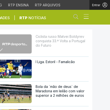
G
RTP ENSINA
RTP ARQUIVOS
Entrar
Abrir campo de
|
DADES
RTP
NOTÍCIAS
3.ª Volta a Portugal do 
Ciclista russo Matvei Boldyrev
conquista 33.ª Volta a Portugal
do Futuro
I Liga. Estoril - Famalicão
Bola da `mão de deus` de
Maradona em leilão com valor
superior a 2 milhões de euros