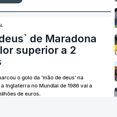
AL
 deus` de Maradona
lor superior a 2
s
arcou o golo da 'mão de deus' na
 a Inglaterra no Mundial de 1986 vai a
 milhões de euros.