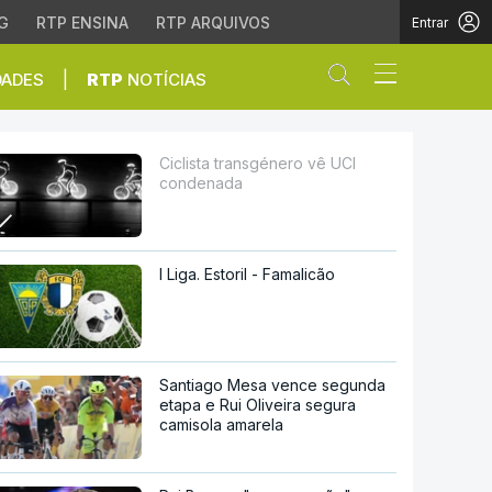
G
RTP ENSINA
RTP ARQUIVOS
Entrar
Abrir campo de
|
DADES
RTP
NOTÍCIAS
Ciclista transgénero vê UCI
condenada
I Liga. Estoril - Famalicão
Santiago Mesa vence segunda
etapa e Rui Oliveira segura
camisola amarela