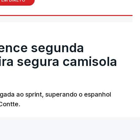
vence segunda
eira segura camisola
egada ao sprint, superando o espanhol
Contte.