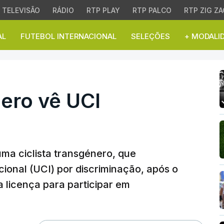
TELEVISÃO
RÁDIO
RTP PLAY
RTP PALCO
RTP ZIG ZA
AL
FUTEBOL INTERNACIONAL
SELEÇÕES
+ MODALI
ero vê UCI condenada
nero vê UCI
 uma ciclista transgénero, que
cional (UCI) por discriminação, após o
a licença para participar em