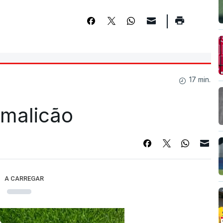
17 min.
Famalicão
A CARREGAR