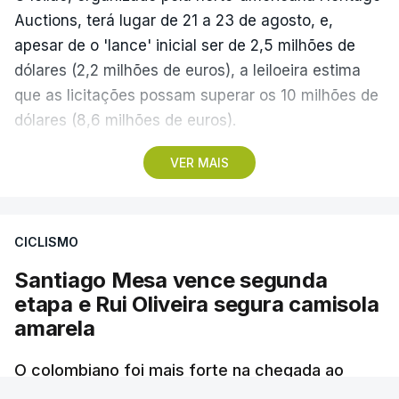
Auctions, terá lugar de 21 a 23 de agosto, e,
apesar de o 'lance' inicial ser de 2,5 milhões de
dólares (2,2 milhões de euros), a leiloeira estima
que as licitações possam superar os 10 milhões de
dólares (8,6 milhões de euros).
VER MAIS
A camisola utilizada pelo astro argentino durante
este jogo dos quartos de final do Mundial1986,
ganho por 2-1 pela sua seleção a 22 de junho de
CICLISMO
1986, na Cidade do México, foi vendida por um
valor recorde de 9,3 milhões de dólares (oito
Santiago Mesa vence segunda
milhões de euros) em 2022.
etapa e Rui Oliveira segura camisola
amarela
A bola já foi a leilão em 2022 e 2023, com as
licitações a atingirem quase 2 milhões de dólares
O colombiano foi mais forte na chegada ao
sprint, superando o espanhol Daniel Cavia e o
(1,7 milhões de euros) em cada ocasião.