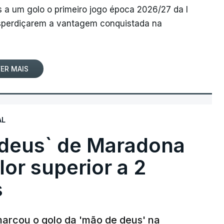
 a um golo o primeiro jogo época 2026/27 da I
desperdiçarem a vantagem conquistada na
ER MAIS
AL
 deus` de Maradona
lor superior a 2
s
arcou o golo da 'mão de deus' na