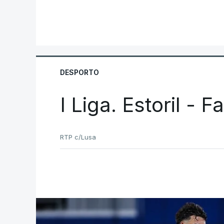
DESPORTO
I Liga. Estoril - 
RTP c/Lusa