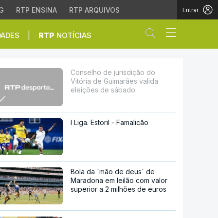
G
RTP ENSINA
RTP ARQUIVOS
Entrar
Abrir campo de
|
DADES
RTP
NOTÍCIAS
arães valida eleições d
Conselho de jurisdição do
Vitória de Guimarães valida
eleições de sábado
I Liga. Estoril - Famalicão
Bola da `mão de deus` de
Maradona em leilão com valor
superior a 2 milhões de euros