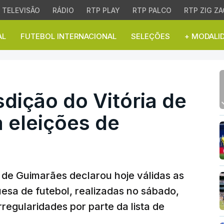
TELEVISÃO
RÁDIO
RTP PLAY
RTP PALCO
RTP ZIG ZA
AL
FUTEBOL INTERNACIONAL
SELEÇÕES
+ MODALI
ição do Vitória de Guim
sdição do Vitória de
 eleições de
a de Guimarães declarou hoje válidas as
uesa de futebol, realizadas no sábado,
regularidades por parte da lista de