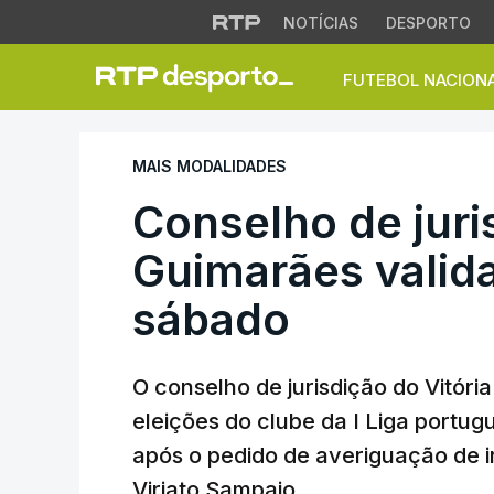
NOTÍCIAS
DESPORTO
FUTEBOL NACION
Conselho de jurisd
MAIS MODALIDADES
Conselho de juri
Guimarães valida
sábado
O conselho de jurisdição do Vitóri
eleições do clube da I Liga portug
após o pedido de averiguação de ir
Viriato Sampaio.