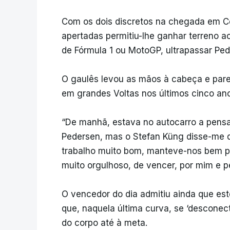
Com os dois discretos na chegada em C
apertadas permitiu-lhe ganhar terreno ao
de Fórmula 1 ou MotoGP, ultrapassar Ped
O gaulês levou as mãos à cabeça e pareci
em grandes Voltas nos últimos cinco ano
“De manhã, estava no autocarro a pensa
Pedersen, mas o Stefan Küng disse-me qu
trabalho muito bom, manteve-nos bem pos
muito orgulhoso, de vencer, por mim e pe
O vencedor do dia admitiu ainda que est
que, naquela última curva, se ‘desconect
do corpo até à meta.