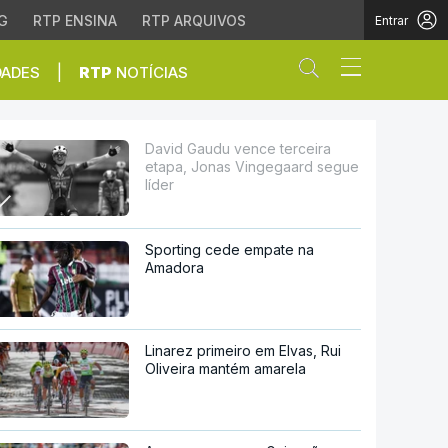
G
RTP ENSINA
RTP ARQUIVOS
Entrar
Abrir campo de
|
DADES
RTP
NOTÍCIAS
Vingegaard segue líder
David Gaudu vence terceira
etapa, Jonas Vingegaard segue
líder
Sporting cede empate na
Amadora
Linarez primeiro em Elvas, Rui
Oliveira mantém amarela