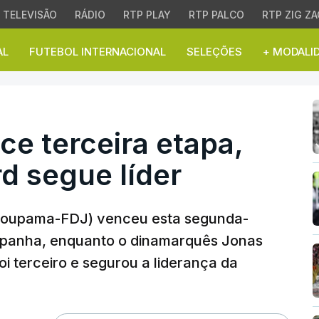
TELEVISÃO
RÁDIO
RTP PLAY
RTP PALCO
RTP ZIG ZA
AL
FUTEBOL INTERNACIONAL
SELEÇÕES
+ MODALI
terceira etapa, Jonas 
e terceira etapa,
d segue líder
(Groupama-FDJ) venceu esta segunda-
 Espanha, enquanto o dinamarquês Jonas
i terceiro e segurou a liderança da