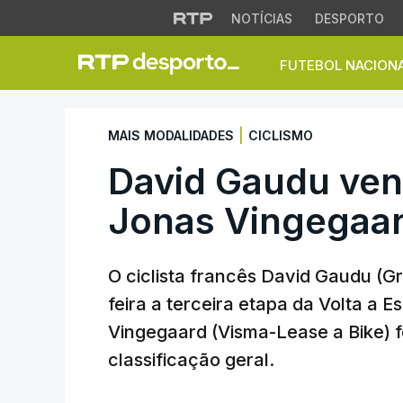
NOTÍCIAS
DESPORTO
FUTEBOL NACION
David Gaudu vence 
|
MAIS MODALIDADES
CICLISMO
David Gaudu venc
Jonas Vingegaar
O ciclista francês David Gaudu 
feira a terceira etapa da Volta a
Vingegaard (Visma-Lease a Bike) fo
classificação geral.