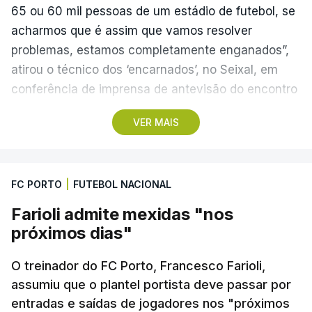
65 ou 60 mil pessoas de um estádio de futebol, se
acharmos que é assim que vamos resolver
problemas, estamos completamente enganados”,
atirou o técnico dos ‘encarnados’, no Seixal, em
conferência de imprensa de antevisão do encontro
com o Académico de Viseu.
VER MAIS
O Benfica recebe os beirões no domingo, em
partida da primeira jornada da I Liga portuguesa de
FC PORTO
|
FUTEBOL NACIONAL
futebol com início previsto para as 20:30, no
Estádio da Luz, que será disputada à porta fechada
Farioli admite mexidas "nos
por decisão da Autoridade para a Prevenção e o
próximos dias"
Combate à Violência no Desporto (APCVD).
O treinador do FC Porto, Francesco Farioli,
O clube da Luz foi sancionado devido à utilização
assumiu que o plantel portista deve passar por
entradas e saídas de jogadores nos "próximos
de artefactos pirotécnicos por parte de adeptos em