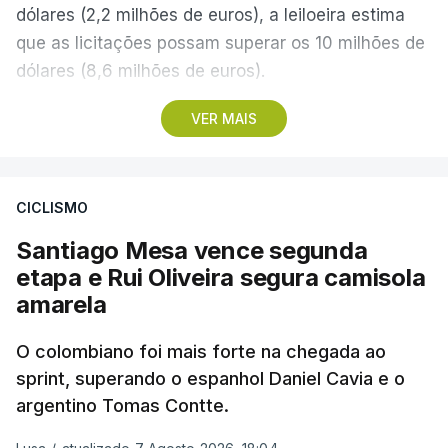
dólares (2,2 milhões de euros), a leiloeira estima
que as licitações possam superar os 10 milhões de
dólares (8,6 milhões de euros).
VER MAIS
A camisola utilizada pelo astro argentino durante
este jogo dos quartos de final do Mundial1986,
ganho por 2-1 pela sua seleção a 22 de junho de
CICLISMO
1986, na Cidade do México, foi vendida por um
valor recorde de 9,3 milhões de dólares (oito
Santiago Mesa vence segunda
milhões de euros) em 2022.
etapa e Rui Oliveira segura camisola
amarela
A bola já foi a leilão em 2022 e 2023, com as
licitações a atingirem quase 2 milhões de dólares
O colombiano foi mais forte na chegada ao
sprint, superando o espanhol Daniel Cavia e o
(1,7 milhões de euros) em cada ocasião.
argentino Tomas Contte.
A partida em 1986, carregada de simbolismo