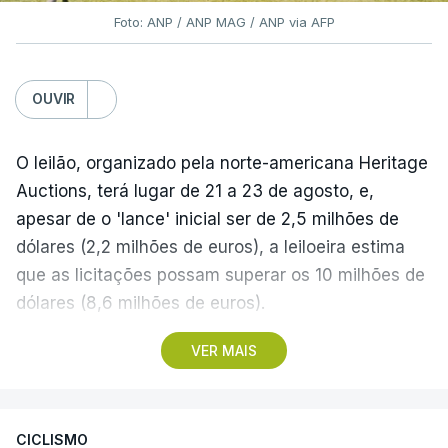
Foto: ANP / ANP MAG / ANP via AFP
OUVIR
O leilão, organizado pela norte-americana Heritage
Auctions, terá lugar de 21 a 23 de agosto, e,
apesar de o 'lance' inicial ser de 2,5 milhões de
dólares (2,2 milhões de euros), a leiloeira estima
que as licitações possam superar os 10 milhões de
dólares (8,6 milhões de euros).
VER MAIS
A camisola utilizada pelo astro argentino durante
este jogo dos quartos de final do Mundial1986,
ganho por 2-1 pela sua seleção a 22 de junho de
CICLISMO
1986, na Cidade do México, foi vendida por um