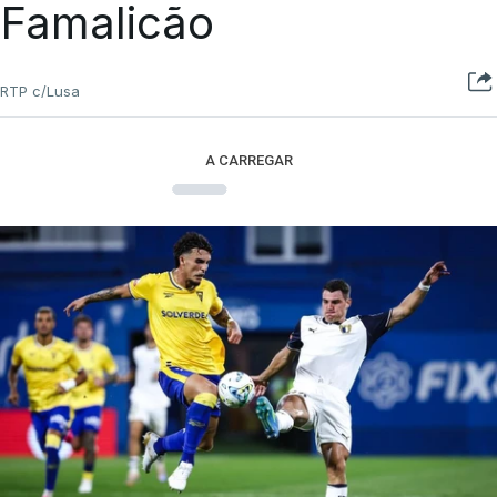
Famalicão
RTP c/Lusa
A CARREGAR