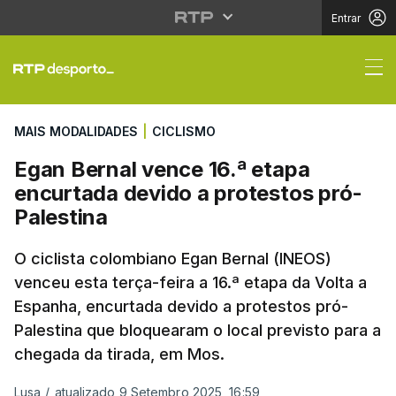
Entrar
Egan Bernal vence 16.ª
MAIS MODALIDADES
|
CICLISMO
Egan Bernal vence 16.ª etapa
encurtada devido a protestos pró-
Palestina
O ciclista colombiano Egan Bernal (INEOS)
venceu esta terça-feira a 16.ª etapa da Volta a
Espanha, encurtada devido a protestos pró-
Palestina que bloquearam o local previsto para a
chegada da tirada, em Mos.
Lusa
/
atualizado 9 Setembro 2025, 16:59