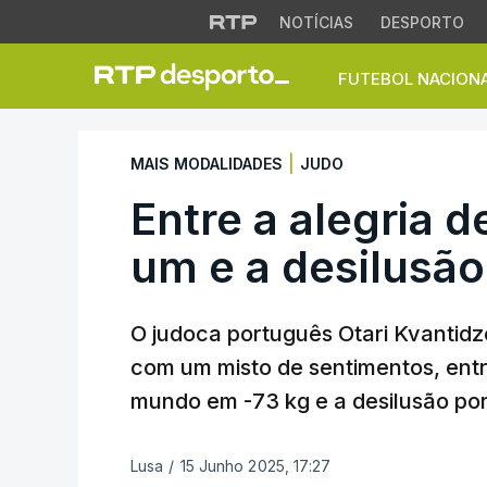
NOTÍCIAS
DESPORTO
FUTEBOL NACION
Entre a alegria d
|
MAIS MODALIDADES
JUDO
Entre a alegria 
um e a desilusã
O judoca português Otari Kvantidz
com um misto de sentimentos, entr
mundo em -73 kg e a desilusão por
Lusa
/
15 Junho 2025, 17:27