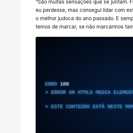
“São muitas sensações que se juntam. Fi
eu perdesse, mas consegui lidar com es
o melhor judoca do ano passado. E sempre
temos de marcar, se não marcarmos tam
ERRO
100
ERROR ON HTML5 MEDIA ELEMEN
ESTE CONTEÚDO ESTÁ NESTE MO