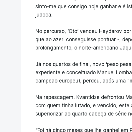
sinto-me que consigo hoje ganhar e é ist
judoca.
No percurso, ‘Oto’ venceu Heydarov por 
que ao azeri conseguisse pontuar -, dep
prolongamento, o norte-americano Jaque
Já nos quartos de final, novo ‘peso pes
experiente e conceituado Manuel Lomb
campeão europeu), perdeu, após uma ‘imp
Na repescagem, Kvantidze defrontou M
com quem tinha lutado, e vencido, este 
superiorizar ao quarto cabeça de série n
“Foi há cinco meses que lhe ganhei em P