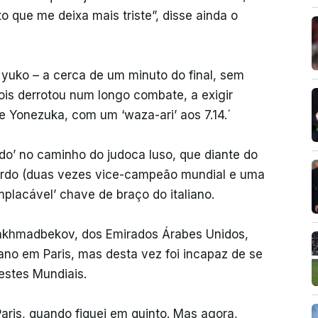
o que me deixa mais triste”, disse ainda o
yuko – a cerca de um minuto do final, sem
ois derrotou num longo combate, a exigir
 Yonezuka, com um ‘waza-ari’ aos 7.14.´
ado’ no caminho do judoca luso, que diante do
ardo (duas vezes vice-campeão mundial e uma
lacável’ chave de braço do italiano.
akhmadbekov, dos Emirados Árabes Unidos,
ano em Paris, mas desta vez foi incapaz de se
estes Mundiais.
aris, quando fiquei em quinto. Mas agora,