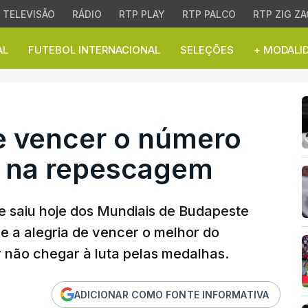
TELEVISÃO
RÁDIO
RTP PLAY
RTP PALCO
RTP ZIG ZA
AL
FUTEBOL INTERNACIONAL
SELEÇÕES
+ MODALI
e vencer o número um e 
de vencer o número
o na repescagem
e saiu hoje dos Mundiais de Budapeste
e a alegria de vencer o melhor do
 não chegar à luta pelas medalhas.
ADICIONAR COMO FONTE INFORMATIVA