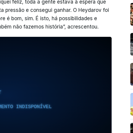
quei feliz, toda a gente estava à espera que
ta pressão e consegui ganhar. O Heydarov foi
 é bom, sim. É isto, há possibilidades e
bém não fazemos história”, acrescentou.
T
MENTO INDISPONÍVEL