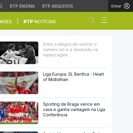
G
RTP ENSINA
RTP ARQUIVOS
Entrar
Abrir campo de
|
DADES
RTP
NOTÍCIAS
a desilusão na repesca
Entre a alegria de vencer o
número um e a desilusão na
repescagem
Liga Europa. SL Benfica - Heart
of Midlothian
Sporting de Braga vence em
casa e ganha vantagem na Liga
Conferência