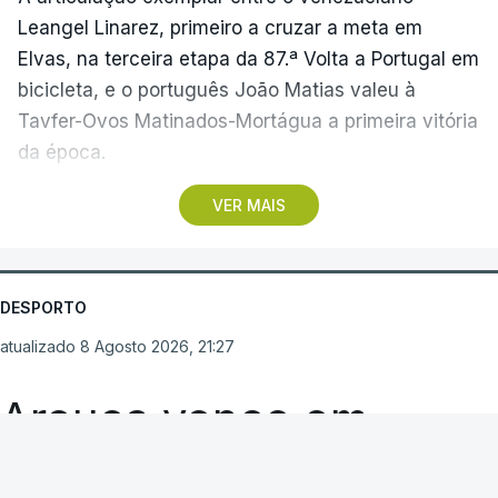
Leangel Linarez, primeiro a cruzar a meta em
Elvas, na terceira etapa da 87.ª Volta a Portugal em
bicicleta, e o português João Matias valeu à
Tavfer-Ovos Matinados-Mortágua a primeira vitória
da época.
VER MAIS
Discreta nas chegadas ao Palácio Nacional de
Queluz, na quinta-feira, e a Albufeira, na sexta-
feira, a equipa dirigida por Gustavo Veloso
apresentou a sua melhor versão nos derradeiros
DESPORTO
metros da tirada mais longa da corrida, marcados
atualizado 8 Agosto 2026, 21:27
por uma aparatosa queda e por nova aparição do
camisola amarela, Rui Oliveira (UAE Emirates), no
Arouca vence em
sprint.
Guimarães
Quando o quarteto da fuga do dia estava prestes a