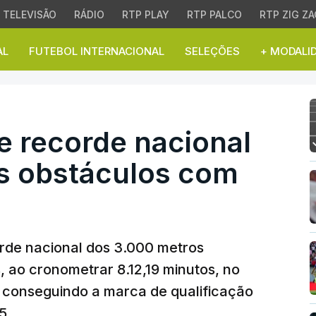
TELEVISÃO
RÁDIO
RTP PLAY
RTP PALCO
RTP ZIG ZA
AL
FUTEBOL INTERNACIONAL
SELEÇÕES
+ MODALI
recorde nacional dos 3
e recorde nacional
s obstáculos com
orde nacional dos 3.000 metros
, ao cronometrar 8.12,19 minutos, no
 conseguindo a marca de qualificação
5.