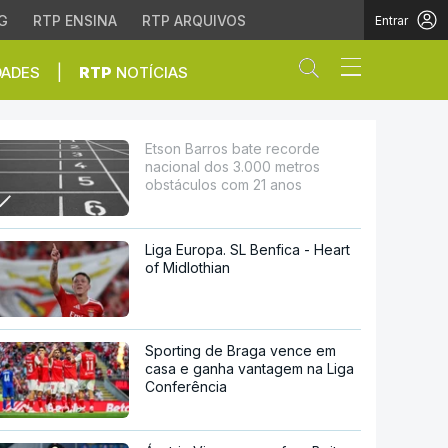
G
RTP ENSINA
RTP ARQUIVOS
Entrar
Abrir campo de
|
DADES
RTP
NOTÍCIAS
.000 metros obstáculos
Etson Barros bate recorde
nacional dos 3.000 metros
obstáculos com 21 anos
Liga Europa. SL Benfica - Heart
of Midlothian
Sporting de Braga vence em
casa e ganha vantagem na Liga
Conferência