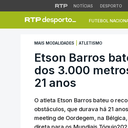
NOTÍCIAS
DESPORTO
FUTEBOL NACION
Etson Barros bate 
|
MAIS MODALIDADES
ATLETISMO
Etson Barros bat
dos 3.000 metro
21 anos
O atleta Etson Barros bateu o rec
obstáculos, que durava há 21 anos
meeting de Oordegem, na Bélgica,
direta para os Mundiais Tóquio202