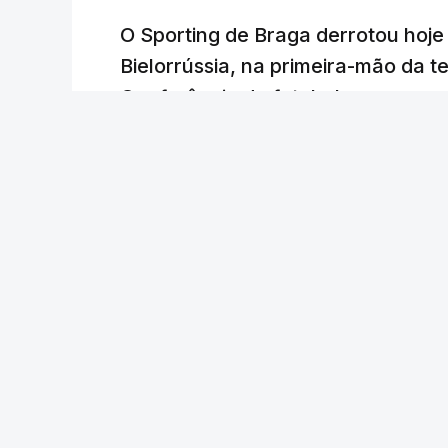
O Sporting de Braga derrotou hoj
Bielorrússia, na primeira-mão da te
Conferência de futebol, com um gol
Lusa
/
6 Agosto 2026, 22:03