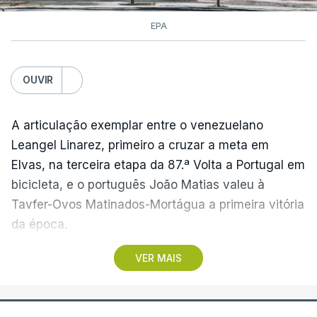
EPA
OUVIR
A articulação exemplar entre o venezuelano
Leangel Linarez, primeiro a cruzar a meta em
Elvas, na terceira etapa da 87.ª Volta a Portugal em
bicicleta, e o português João Matias valeu à
Tavfer-Ovos Matinados-Mortágua a primeira vitória
da época.
VER MAIS
Discreta nas chegadas ao Palácio Nacional de
Queluz, na quinta-feira, e a Albufeira, na sexta-
feira, a equipa dirigida por Gustavo Veloso