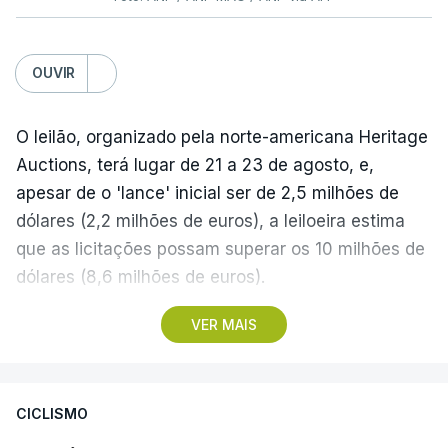
OUVIR
O leilão, organizado pela norte-americana Heritage
Auctions, terá lugar de 21 a 23 de agosto, e,
apesar de o 'lance' inicial ser de 2,5 milhões de
dólares (2,2 milhões de euros), a leiloeira estima
que as licitações possam superar os 10 milhões de
dólares (8,6 milhões de euros).
VER MAIS
A camisola utilizada pelo astro argentino durante
este jogo dos quartos de final do Mundial1986,
ganho por 2-1 pela sua seleção a 22 de junho de
CICLISMO
1986, na Cidade do México, foi vendida por um
valor recorde de 9,3 milhões de dólares (oito